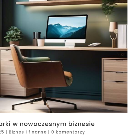
arki w nowoczesnym biznesie
25
|
Biznes i finanse
|
0 komentarzy