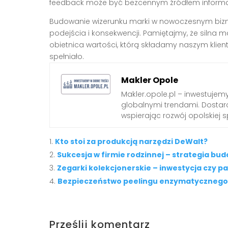
feedback może być bezcennym źródłem informacji 
Budowanie wizerunku marki w nowoczesnym bizn
podejścia i konsekwencji. Pamiętajmy, że silna ma
obietnica wartości, którą składamy naszym klien
spełniało.
Makler Opole
Makler.opole.pl – inwestujemy
globalnymi trendami. Dostarc
wspierając rozwój opolskiej s
Kto stoi za produkcją narzędzi DeWalt?
Sukcesja w firmie rodzinnej – strategia bu
Zegarki kolekcjonerskie – inwestycja czy pa
Bezpieczeństwo peelingu enzymatycznego w
Prześlij komentarz