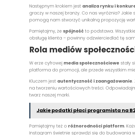
Następnym krokiem jest
analiza rynku i konkur
graczy w naszej branży. Co nas wyróżnia? Jakie
pomogą nam stworzyć unikalną propozycję wart
Pamiętajmy, że
spójność
to podstawa. Wszystkie
obsługę klienta – powinny odzwierciedlać tę s
Rola mediów społecznośc
W erze cyfrowej
media społecznościowe
stały 
platforma do promocji, ale przede wszystkim miej
Kluczem jest
autentyczność i zaangażowanie
.
na tworzeniu wartościowych treści. Odpowiadajm
twarz naszej marki.
Jakie podatki płaci programista na B
Pamiętajmy też o
różnorodności platform
. Ka
Instagram świetnie sprawdzi się do budowania w