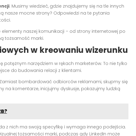
encji
. Musimy wiedzieć, gdzie znajdujemy się na tle innych
 są nasze mocne strony? Odpowiedzi na te pytania
ości.
 elementy naszej komunikacji – od strony internetowej po
amą tożsamość marki.
iowych w kreowaniu wizerunku
się potężnym narzędziem w rękach marketerów. To nie tylko
sce do budowania relacji z klientami.
 Zamiast bombardować odbiorców reklamami, skupmy się
y na komentarze, inicjujmy dyskusje, pokazujmy ludzką
2B?
żda z nich ma swoją specyfikę i wymaga innego podejścia.
izualnej tożsamości marki, podczas gdy LinkedIn może