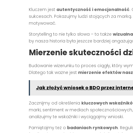
Kluczem jest
autentyczność i emocjonalność
.
sukcesach. Pokazujmy ludzi stojących za marką. 
motywować.
Storytelling to nie tylko słowa – to także
wizualna
by nasza historia była jeszcze bardziej angażuj
Mierzenie skuteczności d
Budowanie wizerunku to proces ciągły, który wy
Dlatego tak ważne jest
mierzenie efektów nasz
Jak złożyć wniosek o BDO przez intern
Zacznijmy od określenia
kluczowych wskaźnikó
marki, sentiment w mediach społecznościowych, l
analizujmy te wskaźniki i wyciągajmy wnioski.
Pamiętajmy też o
badaniach rynkowych
. Regul