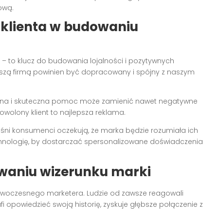
ową.
 klienta w budowaniu
 – to klucz do budowania lojalności i pozytywnych
naszą firmą powinien być dopracowany i spójny z naszym
zna i skuteczna pomoc może zamienić nawet negatywne
wolony klient to najlepsza reklama.
eśni konsumenci oczekują, że marka będzie rozumiała ich
echnologię, by dostarczać spersonalizowane doświadczenia
owaniu wizerunku marki
owoczesnego marketera. Ludzie od zawsze reagowali
i opowiedzieć swoją historię, zyskuje głębsze połączenie z