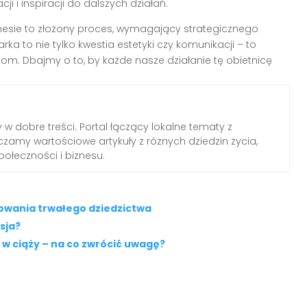
i inspiracji do dalszych działań.
esie to złożony proces, wymagający strategicznego
rka to nie tylko kwestia estetyki czy komunikacji – to
tom. Dbajmy o to, by każde nasze działanie tę obietnicę
 w dobre treści. Portal łączący lokalne tematy z
zamy wartościowe artykuły z różnych dziedzin życia,
połeczności i biznesu.
dowania trwałego dziedzictwa
sja?
 ciąży – na co zwrócić uwagę?