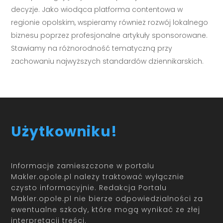
decyzje. Jako wiodąca platforma contentowa w
regionie opolskim, wspieramy również rozwój lokalnego
biznesu poprzez profesjonalne artykuły sponsorowane.
Stawiamy na różnorodność tematyczną przy
zachowaniu najwyższych standardów dziennikarskich.
Użytkowniku!
Informacje zamieszczone w portalu
Makler.opole.pl należy traktować wyłącznie
czysto informacyjnie. Redakcja Portalu
Makler.opole.pl nie bierze odpowiedzialności za
ewentualne szkody, które mogą wynikać ze złej
interpretacji treści.