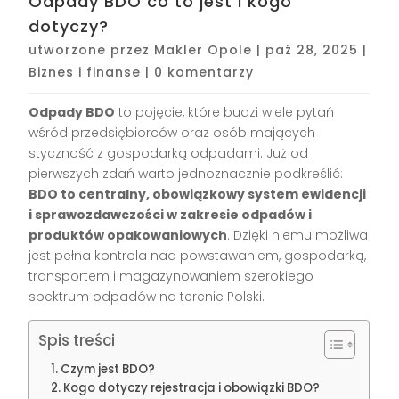
Odpady BDO co to jest i kogo
dotyczy?
utworzone przez
Makler Opole
|
paź 28, 2025
|
Biznes i finanse
|
0 komentarzy
Odpady BDO
to pojęcie, które budzi wiele pytań
wśród przedsiębiorców oraz osób mających
styczność z gospodarką odpadami. Już od
pierwszych zdań warto jednoznacznie podkreślić:
BDO to centralny, obowiązkowy system ewidencji
i sprawozdawczości w zakresie odpadów i
produktów opakowaniowych
. Dzięki niemu możliwa
jest pełna kontrola nad powstawaniem, gospodarką,
transportem i magazynowaniem szerokiego
spektrum odpadów na terenie Polski.
Spis treści
Czym jest BDO?
Kogo dotyczy rejestracja i obowiązki BDO?