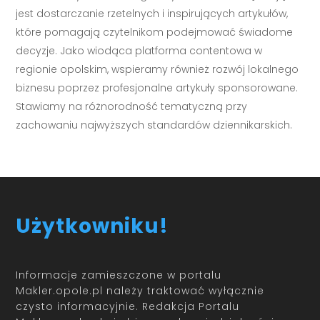
jest dostarczanie rzetelnych i inspirujących artykułów,
które pomagają czytelnikom podejmować świadome
decyzje. Jako wiodąca platforma contentowa w
regionie opolskim, wspieramy również rozwój lokalnego
biznesu poprzez profesjonalne artykuły sponsorowane.
Stawiamy na różnorodność tematyczną przy
zachowaniu najwyższych standardów dziennikarskich.
Użytkowniku!
Informacje zamieszczone w portalu
Makler.opole.pl należy traktować wyłącznie
czysto informacyjnie. Redakcja Portalu