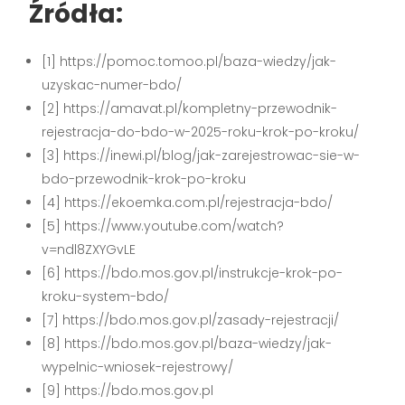
Źródła:
[1] https://pomoc.tomoo.pl/baza-wiedzy/jak-
uzyskac-numer-bdo/
[2] https://amavat.pl/kompletny-przewodnik-
rejestracja-do-bdo-w-2025-roku-krok-po-kroku/
[3] https://inewi.pl/blog/jak-zarejestrowac-sie-w-
bdo-przewodnik-krok-po-kroku
[4] https://ekoemka.com.pl/rejestracja-bdo/
[5] https://www.youtube.com/watch?
v=ndl8ZXYGvLE
[6] https://bdo.mos.gov.pl/instrukcje-krok-po-
kroku-system-bdo/
[7] https://bdo.mos.gov.pl/zasady-rejestracji/
[8] https://bdo.mos.gov.pl/baza-wiedzy/jak-
wypelnic-wniosek-rejestrowy/
[9] https://bdo.mos.gov.pl