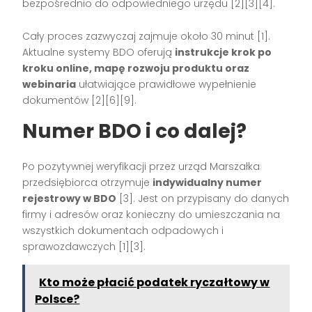
bezpośrednio do odpowiedniego urzędu
[2][3][4]
.
Cały proces zazwyczaj zajmuje około 30 minut
[1]
.
Aktualne systemy BDO oferują
instrukcje krok po
kroku online, mapę rozwoju produktu oraz
webinaria
ułatwiające prawidłowe wypełnienie
dokumentów
[2][6][9]
.
Numer BDO i co dalej?
Po pozytywnej weryfikacji przez urząd Marszałka
przedsiębiorca otrzymuje
indywidualny numer
rejestrowy w BDO
[3]
. Jest on przypisany do danych
firmy i adresów oraz konieczny do umieszczania na
wszystkich dokumentach odpadowych i
sprawozdawczych
[1][3]
.
Kto może płacić podatek ryczałtowy w
Polsce?