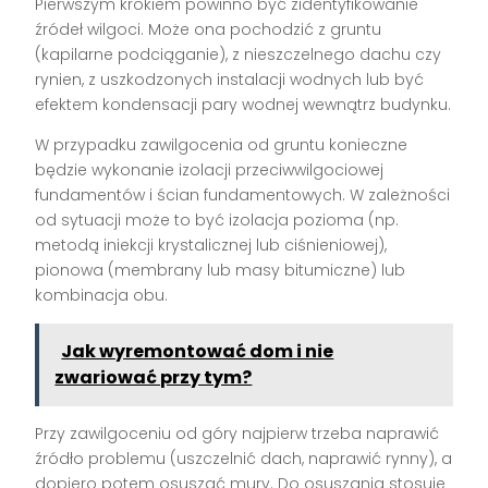
Pierwszym krokiem powinno być zidentyfikowanie
źródeł wilgoci. Może ona pochodzić z gruntu
(kapilarne podciąganie), z nieszczelnego dachu czy
rynien, z uszkodzonych instalacji wodnych lub być
efektem kondensacji pary wodnej wewnątrz budynku.
W przypadku zawilgocenia od gruntu konieczne
będzie wykonanie izolacji przeciwwilgociowej
fundamentów i ścian fundamentowych. W zależności
od sytuacji może to być izolacja pozioma (np.
metodą iniekcji krystalicznej lub ciśnieniowej),
pionowa (membrany lub masy bitumiczne) lub
kombinacja obu.
Jak wyremontować dom i nie
zwariować przy tym?
Przy zawilgoceniu od góry najpierw trzeba naprawić
źródło problemu (uszczelnić dach, naprawić rynny), a
dopiero potem osuszać mury. Do osuszania stosuje