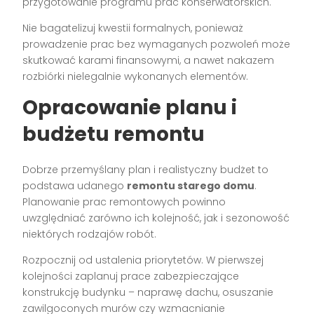
przygotowanie programu prac konserwatorskich.
Nie bagatelizuj kwestii formalnych, ponieważ
prowadzenie prac bez wymaganych pozwoleń może
skutkować karami finansowymi, a nawet nakazem
rozbiórki nielegalnie wykonanych elementów.
Opracowanie planu i
budżetu remontu
Dobrze przemyślany plan i realistyczny budżet to
podstawa udanego
remontu starego domu
.
Planowanie prac remontowych powinno
uwzględniać zarówno ich kolejność, jak i sezonowość
niektórych rodzajów robót.
Rozpocznij od ustalenia priorytetów. W pierwszej
kolejności zaplanuj prace zabezpieczające
konstrukcję budynku – naprawę dachu, osuszanie
zawilgoconych murów czy wzmacnianie