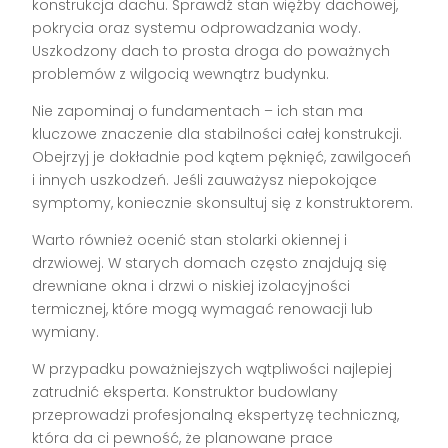
konstrukcja dachu. Sprawdź stan więźby dachowej,
pokrycia oraz systemu odprowadzania wody.
Uszkodzony dach to prosta droga do poważnych
problemów z wilgocią wewnątrz budynku.
Nie zapominaj o fundamentach – ich stan ma
kluczowe znaczenie dla stabilności całej konstrukcji.
Obejrzyj je dokładnie pod kątem pęknięć, zawilgoceń
i innych uszkodzeń. Jeśli zauważysz niepokojące
symptomy, koniecznie skonsultuj się z konstruktorem.
Warto również ocenić stan stolarki okiennej i
drzwiowej. W starych domach często znajdują się
drewniane okna i drzwi o niskiej izolacyjności
termicznej, które mogą wymagać renowacji lub
wymiany.
W przypadku poważniejszych wątpliwości najlepiej
zatrudnić eksperta. Konstruktor budowlany
przeprowadzi profesjonalną ekspertyzę techniczną,
która da ci pewność, że planowane prace