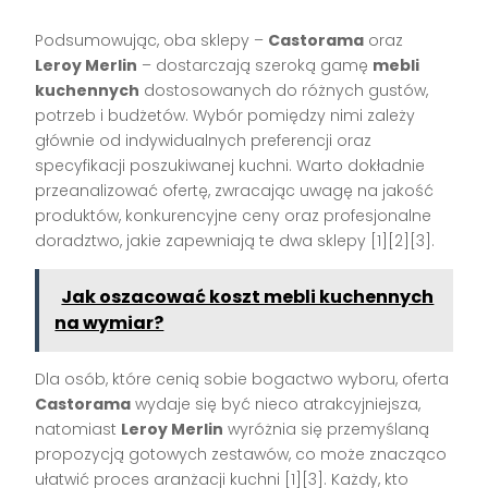
Podsumowując, oba sklepy –
Castorama
oraz
Leroy Merlin
– dostarczają szeroką gamę
mebli
kuchennych
dostosowanych do różnych gustów,
potrzeb i budżetów. Wybór pomiędzy nimi zależy
głównie od indywidualnych preferencji oraz
specyfikacji poszukiwanej kuchni. Warto dokładnie
przeanalizować ofertę, zwracając uwagę na jakość
produktów, konkurencyjne ceny oraz profesjonalne
doradztwo, jakie zapewniają te dwa sklepy [1][2][3].
Jak oszacować koszt mebli kuchennych
na wymiar?
Dla osób, które cenią sobie bogactwo wyboru, oferta
Castorama
wydaje się być nieco atrakcyjniejsza,
natomiast
Leroy Merlin
wyróżnia się przemyślaną
propozycją gotowych zestawów, co może znacząco
ułatwić proces aranżacji kuchni [1][3]. Każdy, kto