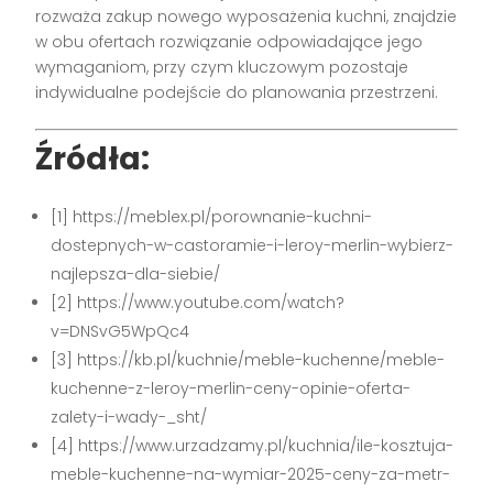
rozważa zakup nowego wyposażenia kuchni, znajdzie
w obu ofertach rozwiązanie odpowiadające jego
wymaganiom, przy czym kluczowym pozostaje
indywidualne podejście do planowania przestrzeni.
Źródła:
[1] https://meblex.pl/porownanie-kuchni-
dostepnych-w-castoramie-i-leroy-merlin-wybierz-
najlepsza-dla-siebie/
[2] https://www.youtube.com/watch?
v=DNSvG5WpQc4
[3] https://kb.pl/kuchnie/meble-kuchenne/meble-
kuchenne-z-leroy-merlin-ceny-opinie-oferta-
zalety-i-wady-_sht/
[4] https://www.urzadzamy.pl/kuchnia/ile-kosztuja-
meble-kuchenne-na-wymiar-2025-ceny-za-metr-