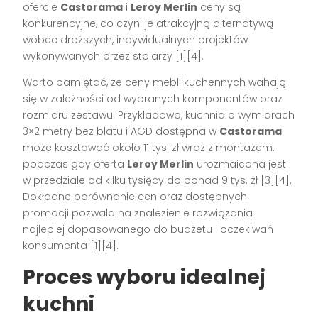
ofercie
Castorama
i
Leroy Merlin
ceny są
konkurencyjne, co czyni je atrakcyjną alternatywą
wobec droższych, indywidualnych projektów
wykonywanych przez stolarzy [1][4].
Warto pamiętać, że ceny mebli kuchennych wahają
się w zależności od wybranych komponentów oraz
rozmiaru zestawu. Przykładowo, kuchnia o wymiarach
3×2 metry bez blatu i AGD dostępna w
Castorama
może kosztować około 11 tys. zł wraz z montażem,
podczas gdy oferta
Leroy Merlin
urozmaicona jest
w przedziale od kilku tysięcy do ponad 9 tys. zł [3][4].
Dokładne porównanie cen oraz dostępnych
promocji pozwala na znalezienie rozwiązania
najlepiej dopasowanego do budżetu i oczekiwań
konsumenta [1][4].
Proces wyboru idealnej
kuchni