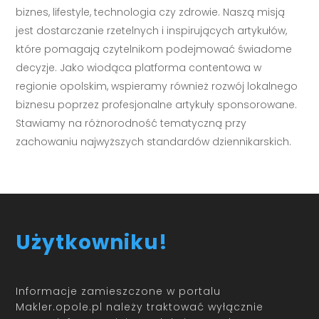
biznes, lifestyle, technologia czy zdrowie. Naszą misją
jest dostarczanie rzetelnych i inspirujących artykułów,
które pomagają czytelnikom podejmować świadome
decyzje. Jako wiodąca platforma contentowa w
regionie opolskim, wspieramy również rozwój lokalnego
biznesu poprzez profesjonalne artykuły sponsorowane.
Stawiamy na różnorodność tematyczną przy
zachowaniu najwyższych standardów dziennikarskich.
Użytkowniku!
Informacje zamieszczone w portalu
Makler.opole.pl należy traktować wyłącznie