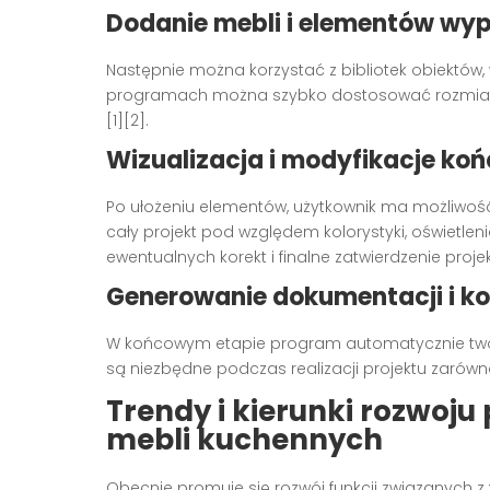
Dodanie mebli i elementów wy
Następnie można korzystać z bibliotek obiektów,
programach można szybko dostosować rozmiary i
[1][2].
Wizualizacja i modyfikacje ko
Po ułożeniu elementów, użytkownik ma możliwość
cały projekt pod względem kolorystyki, oświetle
ewentualnych korekt i finalne zatwierdzenie projek
Generowanie dokumentacji i k
W końcowym etapie program automatycznie tworzy
są niezbędne podczas realizacji projektu zarówno w
Trendy i kierunki rozwoj
mebli kuchennych
Obecnie promuje się rozwój funkcji związanych z