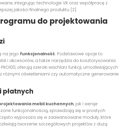
owane, integrując technologie VR oraz współpracę z
pszej jakości finalnego produktu [2].
programu do projektowania
zi
ę na jego
funkcjonalność
. Podstawowe opcje to
mebli i akcesoriów, a także narzędzia do kosztorysowania.
RO100, oferują szeroki wachlarz funkcji, umożliwiających
ję z różnymi oświetleniami czy automatyczne generowanie
i płatnych
rojektowania mebli kuchennych
, jak i wersje
zone funkcjonalnością, sprawdzają się w prostych
 często wyposaża się w zaawansowane moduły, które
ożliwiają tworzenie szczegółowych projektów z dużą