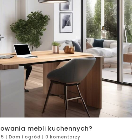
towania mebli kuchennych?
25
|
Dom i ogród
|
0 komentarzy