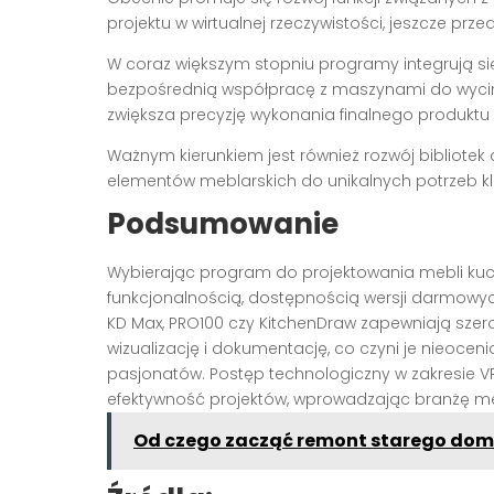
projektu w wirtualnej rzeczywistości, jeszcze prze
W coraz większym stopniu programy integrują si
bezpośrednią współpracę z maszynami do wycina
zwiększa precyzję wykonania finalnego produktu 
Ważnym kierunkiem jest również rozwój bibliote
elementów meblarskich do unikalnych potrzeb kli
Podsumowanie
Wybierając program do projektowania mebli kuc
funkcjonalnością, dostępnością wersji darmowych 
KD Max, PRO100 czy KitchenDraw zapewniają szer
wizualizację i dokumentację, co czyni je nieocen
pasjonatów. Postęp technologiczny w zakresie VR
efektywność projektów, wprowadzając branżę me
Od czego zacząć remont starego do