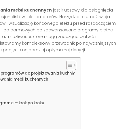
ania mebli kuchennych
jest kluczowy dla osiągnięcia
sjonalistów, jak i amatorów. Narzędzia te umożliwiają
łów i wizualizację końcowego efektu przed rozpoczęciem
ań — od darmowych po zaawansowane programy płatne —
raz możliwości, które mogą znacząco ułatwić i
zedstawiamy kompleksowy przewodnik po najważniejszych
podjęcie najbardziej optymalnej decyzji.
h programów do projektowania kuchni?
owania mebli kuchennych
gramie — krok po kroku