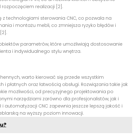
d rozpoczęciem realizacji [2].
ę z technologiami sterowania CNC, co pozwala na
nia i montażu mebli, co zmniejsza ryzyko błędów i
[2].
k obiektów parametrów, które umożliwiają dostosowanie
enta i indywidualnego stylu wnętrza.
hennych, warto kierować się przede wszystkim
i płatnych oraz łatwością obsługi. Rozwiązania takie jak
okie możliwości, od precyzyjnego projektowania po
ionymi narzędziami zarówno dla profesjonalistów, jak i
 i automatyzacji CNC zapewnia jeszcze lepszą jakość i
blarską na wyższy poziom innowacji.
mu?