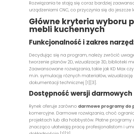
Rozwiązania te stają się coraz bardziej zaawans
urządzeniami CNC, co przyczynia się do jeszcze le
Główne kryteria wyboru 
mebli kuchennych
Funkcjonalność i zakres narzęd
Decydując się na program, należy zwrócić uwag
tworzenie planów 2D, wizualizacje 3D, biblioteki 
Zaawansowane rozwiązania, takie jak KD Max czy P
m.in. symulację różnych materiałów, wizualizac
dokumentacji technicznej [1][3].
Dostępność wersji darmowych 
Rynek oferuje zarówno
darmowe programy do p
komercyjne. Darmowe rozwiązania, choć ogranic
projektach lub dla hobbystów. Płatne programy
znacząco ułatwiają pracę profesjonalistom i um
dokładnością [1][3].