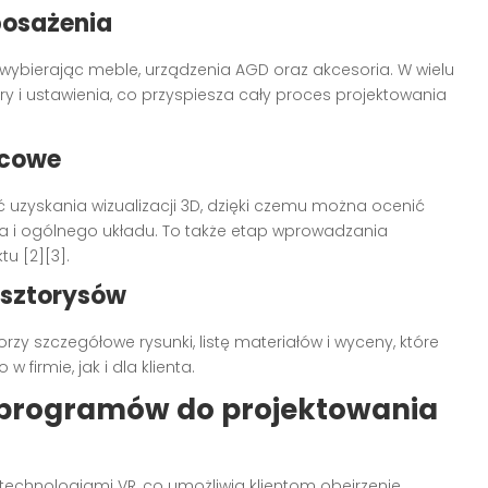
posażenia
 wybierając meble, urządzenia AGD oraz akcesoria. W wielu
 ustawienia, co przyspiesza cały proces projektowania
ńcowe
 uzyskania wizualizacji 3D, dzięki czemu można ocenić
nia i ogólnego układu. To także etap wprowadzania
tu [2][3].
osztorysów
 szczegółowe rysunki, listę materiałów i wyceny, które
 firmie, jak i dla klienta.
u programów do projektowania
 technologiami VR, co umożliwia klientom obejrzenie