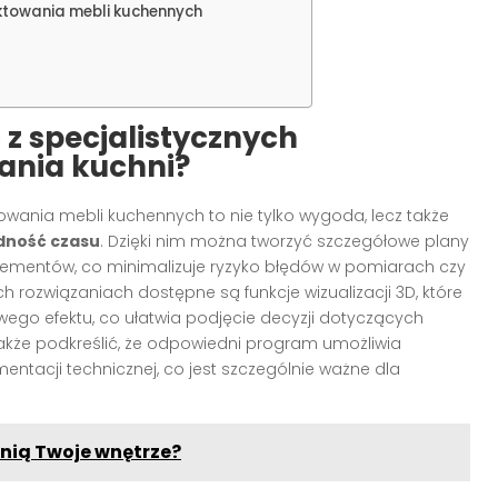
ektowania mebli kuchennych
 z specjalistycznych
ania kuchni?
nia mebli kuchennych to nie tylko wygoda, lecz także
ędność czasu
. Dzięki nim można tworzyć szczegółowe plany
 elementów, co minimalizuje ryzyko błędów w pomiarach czy
 rozwiązaniach dostępne są funkcje wizualizacji 3D, które
wego efektu, co ułatwia podjęcie decyzji dotyczących
także podkreślić, że odpowiedni program umożliwia
tacji technicznej, co jest szczególnie ważne dla
nią Twoje wnętrze?