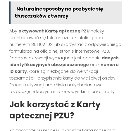
Naturalne sposoby na pozbycie się
tłuszczaków z twarzy
Aby
aktywować Kartę apteczną PZU
należy
skontaktować się telefonicznie z infolinią pod
numerem 801 102 102 lub skorzystać z odpowiedniego
formularza na oficjalnej stronie internetowej PZU.
Podczas aktywacji wymagane jest podanie
danych
identyfikacyjnych ubezpieczonego
oraz
numeru
ID karty
, które są niezbędne do weryfikacji
tożsamości i przypisania karty do właściwej osoby.
Proces aktywacji umożliwia natychmiastowe
rozpoczęcie korzystania ze wszystkich funkcji karty.
Jak korzystać z Karty
aptecznej PZU?
Po zakończeniu procesu aktywacji karta może być