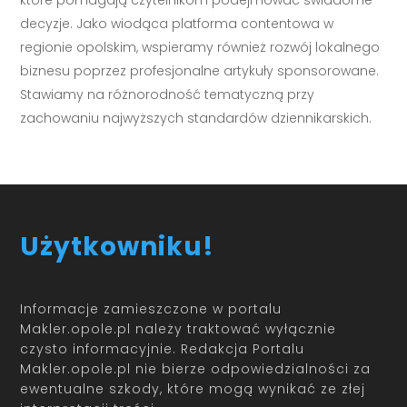
które pomagają czytelnikom podejmować świadome
decyzje. Jako wiodąca platforma contentowa w
regionie opolskim, wspieramy również rozwój lokalnego
biznesu poprzez profesjonalne artykuły sponsorowane.
Stawiamy na różnorodność tematyczną przy
zachowaniu najwyższych standardów dziennikarskich.
Użytkowniku!
Informacje zamieszczone w portalu
Makler.opole.pl należy traktować wyłącznie
czysto informacyjnie. Redakcja Portalu
Makler.opole.pl nie bierze odpowiedzialności za
ewentualne szkody, które mogą wynikać ze złej