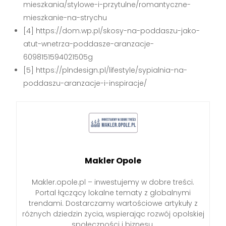
mieszkania/stylowe-i-przytulne/romantyczne-
mieszkanie-na-strychu
[4] https://dom.wp.pl/skosy-na-poddaszu-jako-
atut-wnetrza-poddasze-aranzacje-
6098151594021505g
[5] https://plndesign.pl/lifestyle/sypialnia-na-
poddaszu-aranzacje-i-inspiracje/
Makler Opole
Makler.opole.pl – inwestujemy w dobre treści.
Portal łączący lokalne tematy z globalnymi
trendami. Dostarczamy wartościowe artykuły z
różnych dziedzin życia, wspierając rozwój opolskiej
społeczności i biznesu.