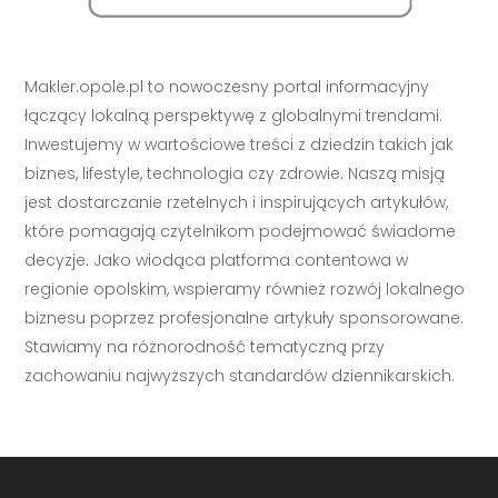
Makler.opole.pl to nowoczesny portal informacyjny
łączący lokalną perspektywę z globalnymi trendami.
Inwestujemy w wartościowe treści z dziedzin takich jak
biznes, lifestyle, technologia czy zdrowie. Naszą misją
jest dostarczanie rzetelnych i inspirujących artykułów,
które pomagają czytelnikom podejmować świadome
decyzje. Jako wiodąca platforma contentowa w
regionie opolskim, wspieramy również rozwój lokalnego
biznesu poprzez profesjonalne artykuły sponsorowane.
Stawiamy na różnorodność tematyczną przy
zachowaniu najwyższych standardów dziennikarskich.