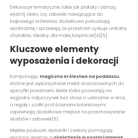
Dekoracje tematyczne, takie jak plakaty i obrazy,
wystrój okien, czy zabawki nawiązujące do
bajkowego królestwa, dodatkowo pobudzają
wyobraźnię i sprawiają, że przestrzeń zyskuje unikalny
charakter, idealny dla małej księżniczki[4][5].
Kluczowe elementy
wyposażenia i dekoracji
Komponując
magiczne królestwo na poddaszu
,
istotne jest wykorzystanie mebli dostosowanych do
specyfiki przestrzeni. Niskie łóżka pozwalają na
wygodny odpoczynek bez obaw o uderzenie w skos,
a regały i szafki pod ścianami kolankowymi
zapewniają dodatkowe miejsce na przechowywanie
skarbów i zabawek[5].
Miękkie poduszki, dywaniki i zasłony pomagają
wyciszyć wnętrze, a
oświetlenie w postaci lampek