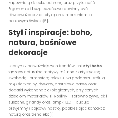
zapewniają dziecku ochronę oraz przytulność.
Ergonomia i bezpieczeństwo powinny być
równoważone z estetyką oraz marzeniami o
bajkowym świecie[5].
Styl i inspiracje: boho,
natura, baśniowe
dekoracje
Jednym z najważniejszych trendów jest
styl boho
,
łączący naturalne motywy roślinne z artystyczną
swobodą i atmosferą relaksu. Na poddaszu królują
miękkie tkaniny, dywany, pastelowe barwy oraz
dodatki wykonane z ekologicznych, przyjaznych
dzieciom materiałów[1]. Rośliny – zarówno żywe, jak i
suszone, girlandy oraz lampki LED – budują
przyjemny i bajkowy nastrój, podkreślając kontakt z
naturą oraz trend eko[1].