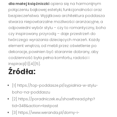
dla małej księżniczki
opiera się na harmonijnym
połączeniu bajkowej estetyki, funkcjonalności oraz
bezpieczeństwa. Wyjątkowa architektura poddasza
stwarza niepowtarzalne możliwości aranżacyjne, a
odpowiedni wybór stylu – czy to romantyczny, boho
czy inspirowany przyrodą – daje przestrzeń do
twórczego wyrażania dziecięcych marzeń. Każdy
element wnętrza, od mebli przez oświetlenie po
dekoracje, powinien być starannie dobrany, aby
codzienność była pełna komfortu, radości i
inspiracji[1][4][5].
Źródła:
[1] https://top-poddasze.pl/sypialnia-w-stylu-
boho-na-poddaszu
[2] https://poradniczek.eu/showthread.php?
tid=348&action=lastpost
[3] https://www.weranda.pl/domy-i-