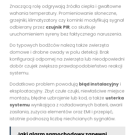
Znaczącą rolę odgrywają źródła ciepła i gwałtowne
wahania temperatury. Promieniowanie słoneczne,
grzejniki, klimatyzatory czy kominki modyfikują sygnał
odbierany przez
czujnik PIR
, co skutkuje
uruchomieniem syreny bez faktycznego naruszenia.
Do typowych bodźców należą także zwierzęta
domowe i drobne owady w polu detekcji. Brak
konfiguracji odpornej na zwierzęta lub nieodpowiedni
dobór czujek zwiększa prawdopodobieństwo reakcji
systemu.
Dodatkowo problem powodują
błąd instalacyjny
i
eksploatacyjny. Zbyt czułe czujki, niewłaściwe miejsce
montażu, błędne uzbrojenie lub kod, a także
usterka
systemu
wynikająca z rozładowanych baterii, awarii
zasilania, zużycia elementów oraz EMI i przepięć,
istotnie podnoszą liczbę niechcianych sygnałów.
Jaki alarm samochodowy zapewni