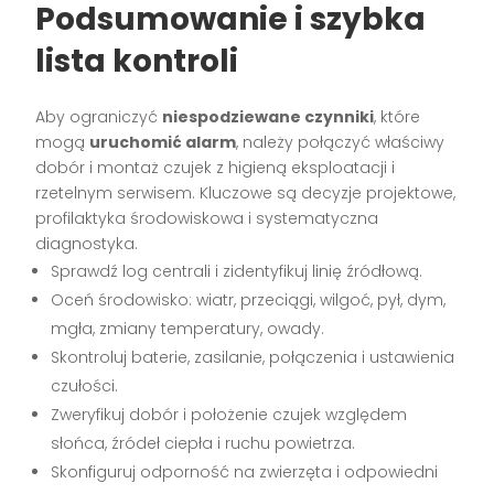
Podsumowanie i szybka
lista kontroli
Aby ograniczyć
niespodziewane czynniki
, które
mogą
uruchomić alarm
, należy połączyć właściwy
dobór i montaż czujek z higieną eksploatacji i
rzetelnym serwisem. Kluczowe są decyzje projektowe,
profilaktyka środowiskowa i systematyczna
diagnostyka.
Sprawdź log centrali i zidentyfikuj linię źródłową.
Oceń środowisko: wiatr, przeciągi, wilgoć, pył, dym,
mgła, zmiany temperatury, owady.
Skontroluj baterie, zasilanie, połączenia i ustawienia
czułości.
Zweryfikuj dobór i położenie czujek względem
słońca, źródeł ciepła i ruchu powietrza.
Skonfiguruj odporność na zwierzęta i odpowiedni