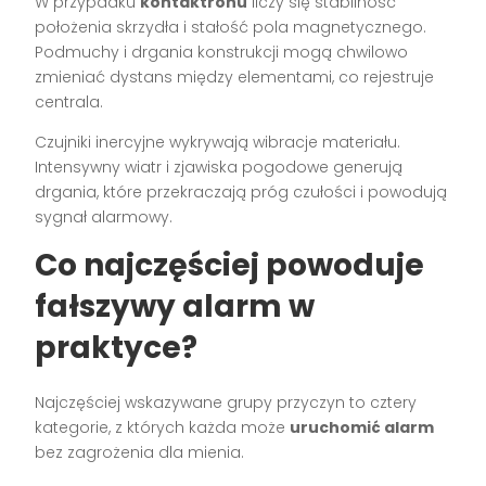
W przypadku
kontaktronu
liczy się stabilność
położenia skrzydła i stałość pola magnetycznego.
Podmuchy i drgania konstrukcji mogą chwilowo
zmieniać dystans między elementami, co rejestruje
centrala.
Czujniki inercyjne wykrywają wibracje materiału.
Intensywny wiatr i zjawiska pogodowe generują
drgania, które przekraczają próg czułości i powodują
sygnał alarmowy.
Co najczęściej powoduje
fałszywy alarm w
praktyce?
Najczęściej wskazywane grupy przyczyn to cztery
kategorie, z których każda może
uruchomić alarm
bez zagrożenia dla mienia.