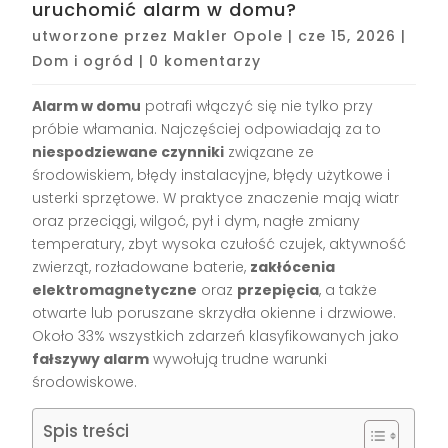
uruchomić alarm w domu?
utworzone przez
Makler Opole
|
cze 15, 2026
|
Dom i ogród
|
0 komentarzy
Alarm w domu
potrafi włączyć się nie tylko przy
próbie włamania. Najczęściej odpowiadają za to
niespodziewane czynniki
związane ze
środowiskiem, błędy instalacyjne, błędy użytkowe i
usterki sprzętowe. W praktyce znaczenie mają wiatr
oraz przeciągi, wilgoć, pył i dym, nagłe zmiany
temperatury, zbyt wysoka czułość czujek, aktywność
zwierząt, rozładowane baterie,
zakłócenia
elektromagnetyczne
oraz
przepięcia
, a także
otwarte lub poruszane skrzydła okienne i drzwiowe.
Około 33% wszystkich zdarzeń klasyfikowanych jako
fałszywy alarm
wywołują trudne warunki
środowiskowe.
Spis treści