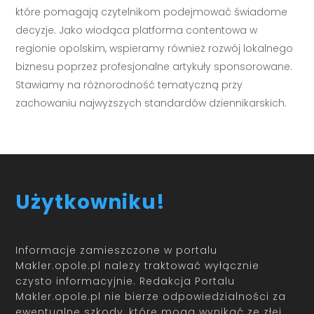
które pomagają czytelnikom podejmować świadome
decyzje. Jako wiodąca platforma contentowa w
regionie opolskim, wspieramy również rozwój lokalnego
biznesu poprzez profesjonalne artykuły sponsorowane.
Stawiamy na różnorodność tematyczną przy
zachowaniu najwyższych standardów dziennikarskich.
Użytkowniku!
Informacje zamieszczone w portalu
Makler.opole.pl należy traktować wyłącznie
czysto informacyjnie. Redakcja Portalu
Makler.opole.pl nie bierze odpowiedzialności za
ewentualne szkody, które mogą wynikać ze złej