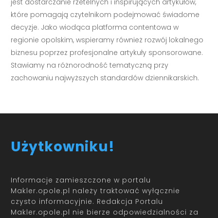
jest dostarczanie rzetelnych i inspirujących artykułów,
które pomagają czytelnikom podejmować świadome
decyzje. Jako wiodąca platforma contentowa w
regionie opolskim, wspieramy również rozwój lokalnego
biznesu poprzez profesjonalne artykuły sponsorowane.
Stawiamy na różnorodność tematyczną przy
zachowaniu najwyższych standardów dziennikarskich.
Użytkowniku!
Informacje zamieszczone w portalu
Makler.opole.pl należy traktować wyłącznie
czysto informacyjnie. Redakcja Portalu
Makler.opole.pl nie bierze odpowiedzialności za