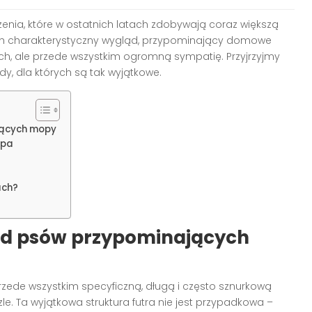
nia, które w ostatnich latach zdobywają coraz większą
h charakterystyczny wygląd, przypominający domowe
ch, ale przede wszystkim ogromną sympatię. Przyjrzyjmy
y, dla których są tak wyjątkowe.
jących mopy
opa
ach?
ąd psów przypominających
rzede wszystkim specyficzną, długą i często sznurkową
zle. Ta wyjątkowa struktura futra nie jest przypadkowa –