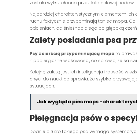
została wykształcona przez lata celowej hodowli.
Najbardziej charakterystycznym elementem ich ap
ruchu faktycznie przypominają taniec mopa. Co 
odcieniach, od śnieżnobiałego po głęboką czerń
Zalety posiadania psa p
Psy z sierścią przypominającą mopa
to prawdzi
hipoalergiczne właściwości, co sprawia, że są 
Kolejną zaletą jest ich inteligencja i łatwość w szk
chęci do nauki, co sprawia, że szybko przyswaja
sytuacjach.
Jak wygląda pies mops - charakteryst
Pielęgnacja psów o specyfi
Dbanie o futro takiego psa wymaga systematycz