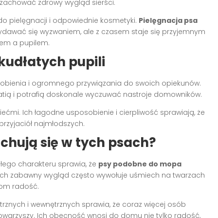
 zachować zdrowy wygląd sierści.
o pielęgnacji i odpowiednie kosmetyki.
Pielęgnacja psa
awać się wyzwaniem, ale z czasem staje się przyjemnym
lem a pupilem.
kudłatych pupili
sobienia i ogromnego przywiązania do swoich opiekunów.
atią i potrafią doskonale wyczuwać nastroje domowników.
ećmi. Ich łagodne usposobienie i cierpliwość sprawiają, że
przyjaciół najmłodszych.
chują się w tych psach?
łego charakteru sprawia, że
psy podobne do mopa
. Ich zabawny wygląd często wywołuje uśmiech na twarzach
lom radość.
rznych i wewnętrznych sprawia, że coraz więcej osób
towarzyszy. Ich obecność wnosi do domu nie tylko radość,