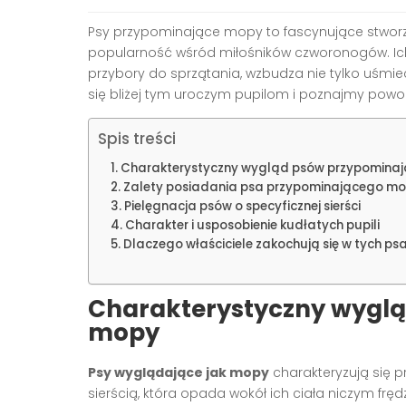
Psy przypominające mopy to fascynujące stworze
popularność wśród miłośników czworonogów. Ic
przybory do sprzątania, wzbudza nie tylko uśmie
się bliżej tym uroczym pupilom i poznajmy powod
Spis treści
Charakterystyczny wygląd psów przypomina
Zalety posiadania psa przypominającego m
Pielęgnacja psów o specyficznej sierści
Charakter i usposobienie kudłatych pupili
Dlaczego właściciele zakochują się w tych ps
Charakterystyczny wygl
mopy
Psy wyglądające jak mopy
charakteryzują się p
sierścią, która opada wokół ich ciała niczym fręd