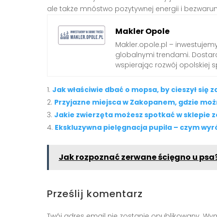
ale także mnóstwo pozytywnej energii i bezwarun
Makler Opole
Makler.opole.pl – inwestujemy
globalnymi trendami. Dostarc
wspierając rozwój opolskiej s
Jak właściwie dbać o mopsa, by cieszył się 
Przyjazne miejsca w Zakopanem, gdzie moż
Jakie zwierzęta możesz spotkać w sklepie 
Ekskluzywna pielęgnacja pupila – czym wyró
Jak rozpoznać zerwane ścięgno u psa
Prześlij komentarz
Twój adres email nie zostanie opublikowany.
Wym