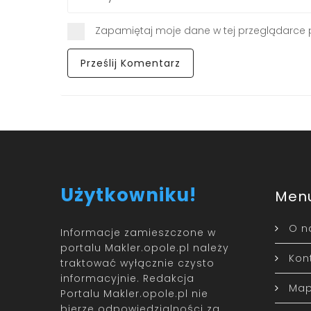
Zapamiętaj moje dane w tej przeglądarce 
Użytkowniku!
Men
O n
Informacje zamieszczone w
portalu Makler.opole.pl należy
Kon
traktować wyłącznie czysto
informacyjnie. Redakcja
Map
Portalu Makler.opole.pl nie
bierze odpowiedzialności za