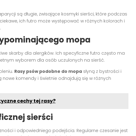
arycji są długie, zwisające kosmyki sierści, które podczas
ciekawe, ich futro może występować w różnych kolorach i
.
rzypominającego mopa
we skarby dla alergików. Ich specyficzne futro często ma
świetnym wyborem dla osób uczulonych na sierść.
oleniu.
Rasy psów podobne do mopa
słyną z bystrości i
ją nowe komendy i świetnie odnajdują się w różnych
yczne cechy tej rasy?
cznej sierści
ności i odpowiedniego podejścia. Regularne czesanie jest