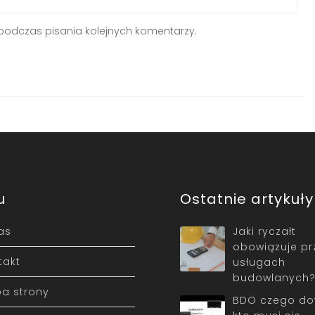
podczas pisania kolejnych komentarzy.
u
Ostatnie artykuły
as
Jaki ryczałt
obowiązuje pr
takt
usługach
budowlanych
a strony
BDO czego dot