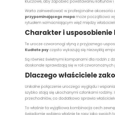
kluczowe, aby zapobiec powstawaniu kołtunów i
Warto zainwestować w profesjonalne akcesoria d
przypominającego mopa
może początkowo wyd
rytuałem wzmacniającym więź między właścicie
Charakter i usposobienie 
Te urocze czworonogi słyną z przyjaznego uspo
Kudłate psy
często wykazują się niezwykłą emp
Są również świetnymi kompanami dla rodzin z dzi
doskonale sprawdzają się w roli czworonożnych 
Dlaczego właściciele zako
Unikalne połączenie uroczego wyglądu i wspania
szybko stają się ukochanymi członkami rodziny
przechodniów, co dodatkowo sprawia właścicie
To właśnie ta wyjątkowa kombinacja cech zewnęt
świadomie wybiera właśnie te rasy jako swoich 