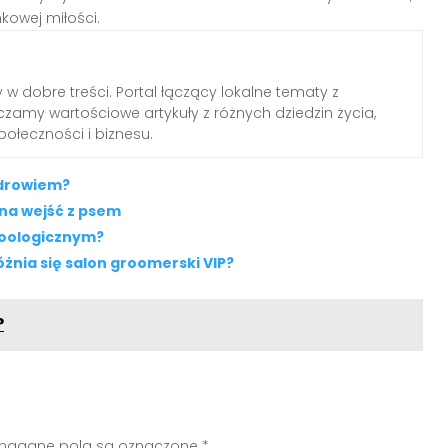
kowej miłości.
 w dobre treści. Portal łączący lokalne tematy z
zamy wartościowe artykuły z różnych dziedzin życia,
połeczności i biznesu.
zdrowiem?
na wejść z psem
zoologicznym?
żnia się salon groomerski VIP?
?
agane pola są oznaczone
*