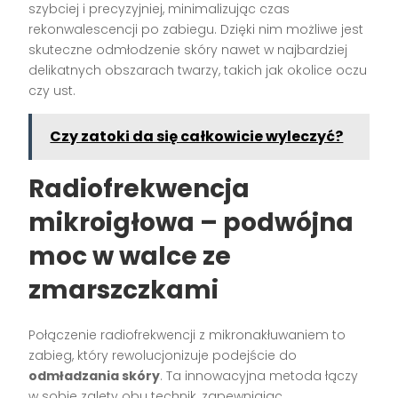
szybciej i precyzyjniej, minimalizując czas
rekonwalescencji po zabiegu. Dzięki nim możliwe jest
skuteczne odmłodzenie skóry nawet w najbardziej
delikatnych obszarach twarzy, takich jak okolice oczu
czy ust.
Czy zatoki da się całkowicie wyleczyć?
Radiofrekwencja
mikroigłowa – podwójna
moc w walce ze
zmarszczkami
Połączenie radiofrekwencji z mikronakłuwaniem to
zabieg, który rewolucjonizuje podejście do
odmładzania skóry
. Ta innowacyjna metoda łączy
w sobie zalety obu technik, zapewniając