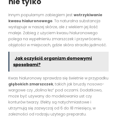
nie tylko
Innym popularnym zabiegiem jest
wstrzykiwanie
kwasu hialuronowego
. Ta naturalna substancja
występuje w naszej skórze, ale z wiekiem jej ilość
maleje. Zabieg z użyciem kwasu hialuronowego
polega na wypełnieniu zmarszczek i przywróceniu
objętości w miejscach, gdzie skóra straciła jędrność.
Jak oczyścić organizm domowymi
sposobami?
Kwas hialuronowy sprawdza się świetnie w przypadku
głębokich zmarszczek
, takich jak bruzdy nosowo-
wargowe czy „dolina łez” pod oczami. Dodatkowo,
może być używany do modelowania ust czy
konturów twarzy. Efekty są natychmiastowe i
utrzymują się zazwyczaj od 6 do 18 miesięcy, w
zależności od rodzaju użytego preparatu.