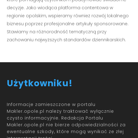
decyzje. Jako wiodąca platforma contentowa w
regionie opolskim, wspieramy również rozwój lokalnego
biznesu poprzez profesjonalne artykuły sponsorowane.
Stawiamy na różnorodność tematyczną przy
zachowaniu najwyższych standardów dziennikarskich.
Użytkowniku!
Informacje zamieszczone w portalu
Makler.opole.pl należy traktować wyłącznie
czysto informacyjnie. Redakcja Portalu
Makler.opole.pl nie bierze odpowiedzialności za
ewentualne szkody, które mogą wynikać ze złej