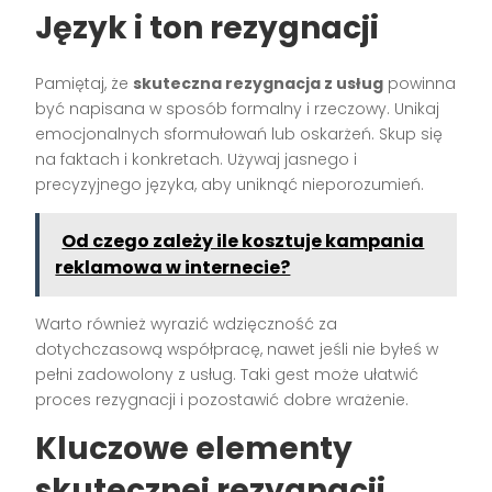
Język i ton rezygnacji
Pamiętaj, że
skuteczna rezygnacja z usług
powinna
być napisana w sposób formalny i rzeczowy. Unikaj
emocjonalnych sformułowań lub oskarżeń. Skup się
na faktach i konkretach. Używaj jasnego i
precyzyjnego języka, aby uniknąć nieporozumień.
Od czego zależy ile kosztuje kampania
reklamowa w internecie?
Warto również wyrazić wdzięczność za
dotychczasową współpracę, nawet jeśli nie byłeś w
pełni zadowolony z usług. Taki gest może ułatwić
proces rezygnacji i pozostawić dobre wrażenie.
Kluczowe elementy
skutecznej rezygnacji