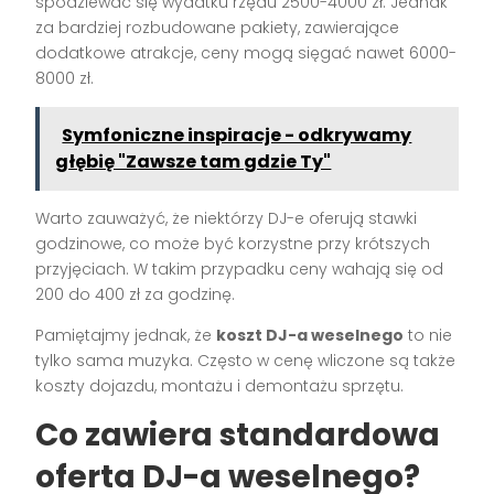
spodziewać się wydatku rzędu 2500-4000 zł. Jednak
za bardziej rozbudowane pakiety, zawierające
dodatkowe atrakcje, ceny mogą sięgać nawet 6000-
8000 zł.
Symfoniczne inspiracje - odkrywamy
głębię "Zawsze tam gdzie Ty"
Warto zauważyć, że niektórzy DJ-e oferują stawki
godzinowe, co może być korzystne przy krótszych
przyjęciach. W takim przypadku ceny wahają się od
200 do 400 zł za godzinę.
Pamiętajmy jednak, że
koszt DJ-a weselnego
to nie
tylko sama muzyka. Często w cenę wliczone są także
koszty dojazdu, montażu i demontażu sprzętu.
Co zawiera standardowa
oferta DJ-a weselnego?