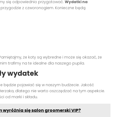
imy się odpowiednio przygotować.
Wydatki na
j przygodzie z czworonogiem. Konieczne będą:
amiętajmy, że koty są wybredne i może się okazać, że
nim trafimy na te idealne dla naszego pupila.
ały wydatek
nie będzie pojawiać się w naszym budżecie. Jakość
rzaka, dlatego nie warto oszczędzać na tym aspekcie.
i od marki i składu.
 wyróżnia się salon groomerski VIP?