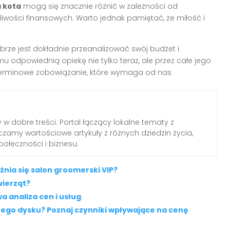
 kota
mogą się znacznie różnić w zależności od
iwości finansowych. Warto jednak pamiętać, że miłość i
brze jest dokładnie przeanalizować swój budżet i
u odpowiednią opiekę nie tylko teraz, ale przez całe jego
goterminowe zobowiązanie, które wymaga od nas
 w dobre treści. Portal łączący lokalne tematy z
zamy wartościowe artykuły z różnych dziedzin życia,
połeczności i biznesu.
nia się salon groomerski VIP?
wierząt?
a analiza cen i usług
nego dysku? Poznaj czynniki wpływające na cenę