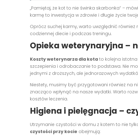
„Pamiętaj, że kot to nie świnka skarbonka” – mó
karmę to inwestycja w zdrowie i długie życie twoj
Oprócz suchej karmy, warto uwzględnić również 
codziennej diecie i podczas treningu.
Opieka weterynaryjna – n
Koszty weterynarza dla kota
to kolejna istotna
szczepienia i odrobaczanie to podstawa. Nie może
jednymi z droższych, ale jednorazowych wydatkó
Niestety, musimy być przygotowani również na 
znacząco wpłynąć na nasze wydatki. Warto rozwa
kosztów leczenia.
Higiena i pielęgnacja – cz
Utrzymanie czystości w domu z kotem to nie tylko 
czystości przy kocie
obejmują: