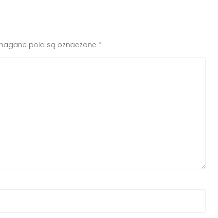
agane pola są oznaczone
*