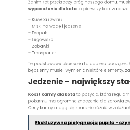
Zanim kot przekroczy próg naszego domu, mus
wyposażenie dla kota
to pierwszy krok w nasze
– Kuweta i żwirek
– Miski na wodę i jedzenie
– Drapak
– Legowisko
– Zabawki
– Transporter
Te podstawowe akcesoria to dopiero początek. P
będziemy musieli wymienić niektóre elementy, za
Jedzenie – największy st
Koszt karmy dla kota
to pozycja, która regular
pokarmu ma ogromne znaczenie dla zdrowia zwie
Ceny karmy mogą się znacznie różnić w zależnośc
Ekskluzywna pielęgnacja pupila - czym