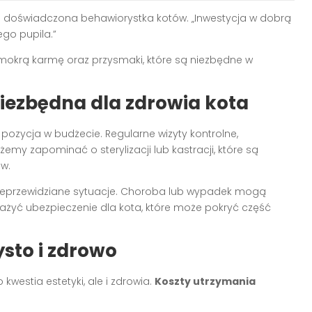
wi doświadczona behawiorystka kotów. „Inwestycja w dobrą
ego pupila.”
mokrą karmę oraz przysmaki, które są niezbędne w
iezbędna dla zdrowia kota
 pozycja w budżecie. Regularne wizyty kontrolne,
my zapominać o sterylizacji lub kastracji, które są
w.
nieprzewidziane sytuacje. Choroba lub wypadek mogą
żyć ubezpieczenie dla kota, które może pokryć część
ysto i zdrowo
kwestia estetyki, ale i zdrowia.
Koszty utrzymania