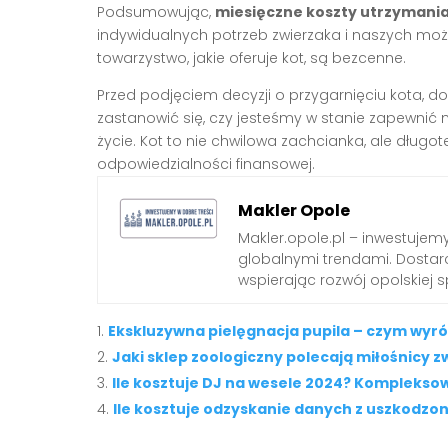
Podsumowując,
miesięczne koszty utrzymania
indywidualnych potrzeb zwierzaka i naszych możl
towarzystwo, jakie oferuje kot, są bezcenne.
Przed podjęciem decyzji o przygarnięciu kota, do
zastanowić się, czy jesteśmy w stanie zapewnić m
życie. Kot to nie chwilowa zachcianka, ale dłu
odpowiedzialności finansowej.
Makler Opole
Makler.opole.pl – inwestujemy
globalnymi trendami. Dostarc
wspierając rozwój opolskiej s
Ekskluzywna pielęgnacja pupila – czym wyróż
Jaki sklep zoologiczny polecają miłośnicy z
Ile kosztuje DJ na wesele 2024? Kompleksow
Ile kosztuje odzyskanie danych z uszkodzo