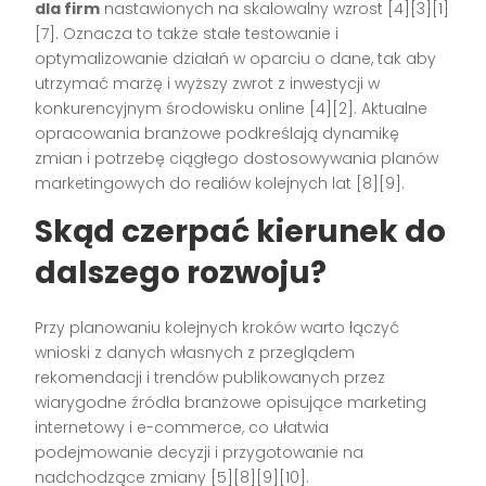
dla firm
nastawionych na skalowalny wzrost [4][3][1]
[7]. Oznacza to także stałe testowanie i
optymalizowanie działań w oparciu o dane, tak aby
utrzymać marżę i wyższy zwrot z inwestycji w
konkurencyjnym środowisku online [4][2]. Aktualne
opracowania branżowe podkreślają dynamikę
zmian i potrzebę ciągłego dostosowywania planów
marketingowych do realiów kolejnych lat [8][9].
Skąd czerpać kierunek do
dalszego rozwoju?
Przy planowaniu kolejnych kroków warto łączyć
wnioski z danych własnych z przeglądem
rekomendacji i trendów publikowanych przez
wiarygodne źródła branżowe opisujące marketing
internetowy i e-commerce, co ułatwia
podejmowanie decyzji i przygotowanie na
nadchodzące zmiany [5][8][9][10].