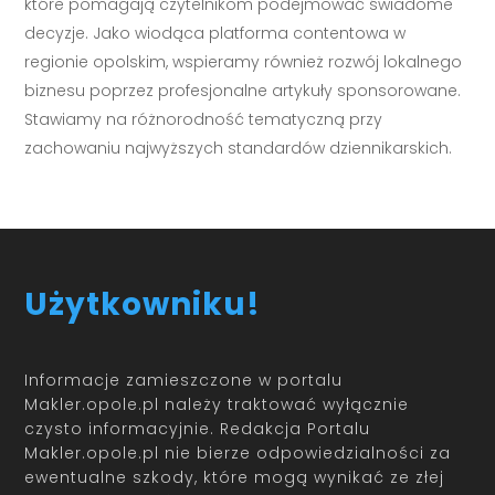
które pomagają czytelnikom podejmować świadome
decyzje. Jako wiodąca platforma contentowa w
regionie opolskim, wspieramy również rozwój lokalnego
biznesu poprzez profesjonalne artykuły sponsorowane.
Stawiamy na różnorodność tematyczną przy
zachowaniu najwyższych standardów dziennikarskich.
Użytkowniku!
Informacje zamieszczone w portalu
Makler.opole.pl należy traktować wyłącznie
czysto informacyjnie. Redakcja Portalu
Makler.opole.pl nie bierze odpowiedzialności za
ewentualne szkody, które mogą wynikać ze złej