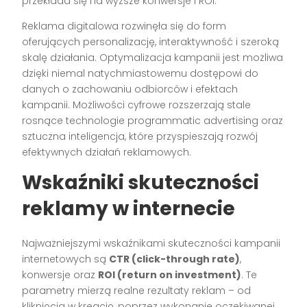
przekłada się na wyższe konwersje i ROI.
Reklama digitalowa rozwinęła się do form
oferujących personalizację, interaktywność i szeroką
skalę działania. Optymalizacja kampanii jest możliwa
dzięki niemal natychmiastowemu dostępowi do
danych o zachowaniu odbiorców i efektach
kampanii. Możliwości cyfrowe rozszerzają stale
rosnące technologie programmatic advertising oraz
sztuczna inteligencja, które przyspieszają rozwój
efektywnych działań reklamowych.
Wskaźniki skuteczności
reklamy w internecie
Najważniejszymi wskaźnikami skuteczności kampanii
internetowych są
CTR (click-through rate)
,
konwersje oraz
ROI (return on investment)
. Te
parametry mierzą realne rezultaty reklam – od
kliknięcia w kreację, poprzez wykonanie oczekiwanej