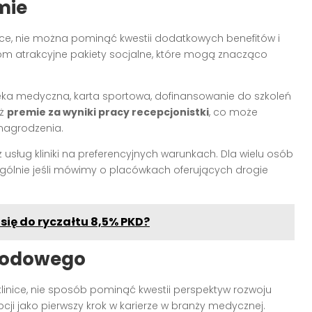
mie
inice, nie można pominąć kwestii dodatkowych benefitów i
om atrakcyjne pakiety socjalne, które mogą znacząco
eka medyczna, karta sportowa, dofinansowanie do szkoleń
eż
premie za wyniki pracy recepcjonistki
, co może
nagrodzenia.
usług kliniki na preferencyjnych warunkach. Dla wielu osób
ególnie jeśli mówimy o placówkach oferujących drogie
 się do ryczałtu 8,5% PKD?
wodowego
linice, nie sposób pominąć kwestii perspektyw rozwoju
ji jako pierwszy krok w karierze w branży medycznej.