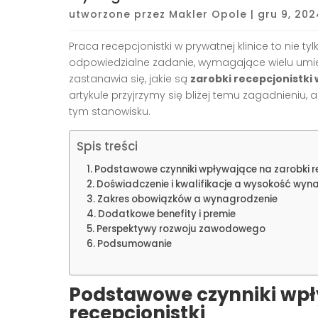
utworzone przez
Makler Opole
|
gru 9, 202
Praca recepcjonistki w prywatnej klinice to nie t
odpowiedzialne zadanie, wymagające wielu umieję
zastanawia się, jakie są
zarobki recepcjonistki 
artykule przyjrzymy się bliżej temu zagadnieniu, 
tym stanowisku.
Spis treści
Podstawowe czynniki wpływające na zarobki re
Doświadczenie i kwalifikacje a wysokość wyn
Zakres obowiązków a wynagrodzenie
Dodatkowe benefity i premie
Perspektywy rozwoju zawodowego
Podsumowanie
Podstawowe czynniki wpł
recepcjonistki