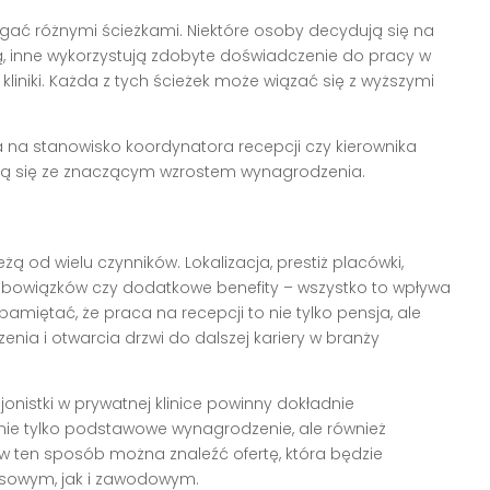
ać różnymi ścieżkami. Niektóre osoby decydują się na
, inne wykorzystują zdobyte doświadczenie do pracy w
liniki. Każda z tych ścieżek może wiązać się z wyższymi
 na stanowisko koordynatora recepcji czy kierownika
żą się ze znaczącym wzrostem wynagrodzenia.
żą od wielu czynników. Lokalizacja, prestiż placówki,
s obowiązków czy dodatkowe benefity – wszystko to wpływa
iętać, że praca na recepcji to nie tylko pensja, ale
ia i otwarcia drzwi do dalszej kariery w branży
nistki w prywatnej klinice powinny dokładnie
nie tylko podstawowe wynagrodzenie, ale również
 w ten sposób można znaleźć ofertę, która będzie
sowym, jak i zawodowym.