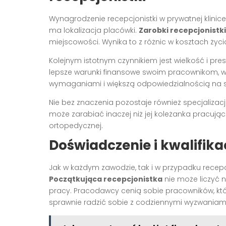
Wynagrodzenie recepcjonistki w prywatnej klinic
ma lokalizacja placówki.
Zarobki recepcjonistk
miejscowości. Wynika to z różnic w kosztach ży
Kolejnym istotnym czynnikiem jest wielkość i pre
lepsze warunki finansowe swoim pracownikom, w 
wymaganiami i większą odpowiedzialnością na s
Nie bez znaczenia pozostaje również specjalizacja 
może zarabiać inaczej niż jej koleżanka pracują
ortopedycznej.
Doświadczenie i kwalifik
Jak w każdym zawodzie, tak i w przypadku recep
Początkująca recepcjonistka
nie może liczyć n
pracy. Pracodawcy cenią sobie pracowników, którzy
sprawnie radzić sobie z codziennymi wyzwaniami