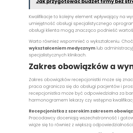
Jak przygotować budżet firmy bez str
Kwalifikacje to kolejny element wpływający na 
umiejętność obsługi specjalistycznego oprogr
obsługi klienta mogą znacząco podnieść wartość
Warto również wspomnieć o wykształceniu. Choć
wykształceniem medycznym
lub administracy
specjalistycznych klinikach.
Zakres obowiązków a wy
Zakres obowiązków recepcjonistki może się znaczn
praca ogranicza się do obsługi pacjentów i pros
recepcjonistka może być odpowiedzialna za bardz
harmonogramem lekarzy czy wstępna kwalifikac
Recepcjonistka z szerokim zakresem obowią
Pracodawcy doceniają wszechstronność i goto
wiąże się to również z większą odpowiedzialności