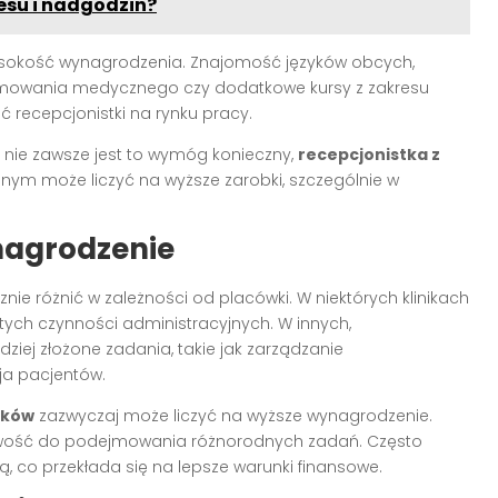
esu i nadgodzin?
wysokość wynagrodzenia. Znajomość języków obcych,
amowania medycznego czy dodatkowe kursy z zakresu
 recepcjonistki na rynku pracy.
 nie zawsze jest to wymóg konieczny,
recepcjonistka z
jnym może liczyć na wyższe zarobki, szczególnie w
nagrodzenie
ie różnić w zależności od placówki. W niektórych klinikach
tych czynności administracyjnych. W innych,
iej złożone zadania, takie jak zarządzanie
ja pacjentów.
zków
zazwyczaj może liczyć na wyższe wynagrodzenie.
wość do podejmowania różnorodnych zadań. Często
ą, co przekłada się na lepsze warunki finansowe.