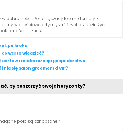
 w dobre treści. Portal łączący lokalne tematy z
zamy wartościowe artykuły z różnych dziedzin życia,
połeczności i biznesu.
rok po kroku
 co warto wiedzieć?
 kosztów i modernizacja gospodarstwa
żnia się salon groomerski VIP?
ytać, by poszerzyć swoje horyzonty?
agane pola są oznaczone
*