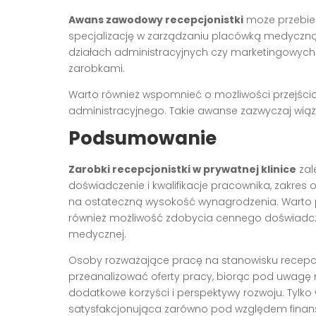
Awans zawodowy recepcjonistki
może przebieg
specjalizację w zarządzaniu placówką medyczną
działach administracyjnych czy marketingowych k
zarobkami.
Warto również wspomnieć o możliwości przejścia
administracyjnego. Takie awanse zazwyczaj wią
Podsumowanie
Zarobki recepcjonistki w prywatnej klinice
zale
doświadczenie i kwalifikacje pracownika, zakre
na ostateczną wysokość wynagrodzenia. Warto pam
również możliwość zdobycia cennego doświadczen
medycznej.
Osoby rozważające pracę na stanowisku recepcjo
przeanalizować oferty pracy, biorąc pod uwagę 
dodatkowe korzyści i perspektywy rozwoju. Tylko
satysfakcjonująca zarówno pod względem finan