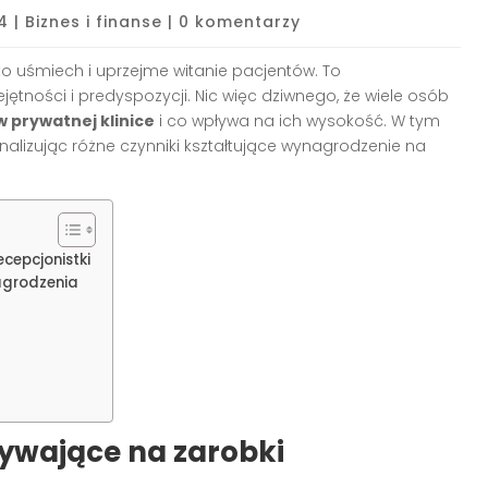
4
|
Biznes i finanse
|
0 komentarzy
ylko uśmiech i uprzejme witanie pacjentów. To
tności i predyspozycji. Nic więc dziwnego, że wiele osób
w prywatnej klinice
i co wpływa na ich wysokość. W tym
analizując różne czynniki kształtujące wynagrodzenie na
cepcjonistki
agrodzenia
ywające na zarobki