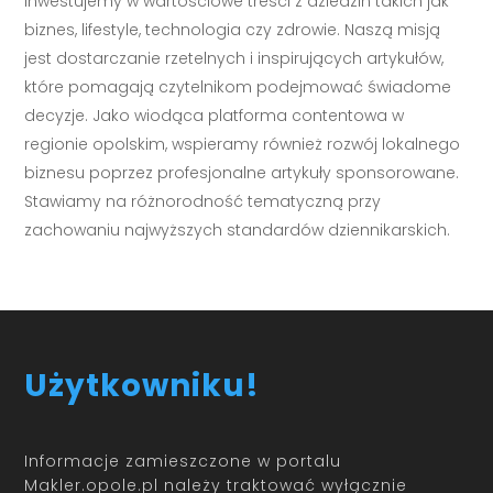
Inwestujemy w wartościowe treści z dziedzin takich jak
biznes, lifestyle, technologia czy zdrowie. Naszą misją
jest dostarczanie rzetelnych i inspirujących artykułów,
które pomagają czytelnikom podejmować świadome
decyzje. Jako wiodąca platforma contentowa w
regionie opolskim, wspieramy również rozwój lokalnego
biznesu poprzez profesjonalne artykuły sponsorowane.
Stawiamy na różnorodność tematyczną przy
zachowaniu najwyższych standardów dziennikarskich.
Użytkowniku!
Informacje zamieszczone w portalu
Makler.opole.pl należy traktować wyłącznie