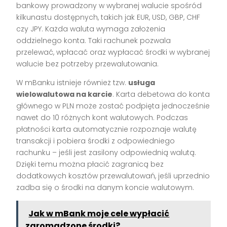
bankowy prowadzony w wybranej walucie spośród
kilkunastu dostępnych, takich jak EUR, USD, GBP, CHF
czy JPY. Każda waluta wymaga założenia
oddzielnego konta. Taki rachunek pozwala
przelewać, wpłacać oraz wypłacać środki w wybranej
walucie bez potrzeby przewalutowania.
W mBanku istnieje również tzw.
usługa
wielowalutowa na karcie
. Karta debetowa do konta
głównego w PLN może zostać podpięta jednocześnie
nawet do 10 różnych kont walutowych. Podczas
płatności karta automatycznie rozpoznaje walutę
transakcji i pobiera środki z odpowiedniego
rachunku – jeśli jest zasilony odpowiednią walutą.
Dzięki temu można płacić zagranicą bez
dodatkowych kosztów przewalutowań, jeśli uprzednio
zadba się o środki na danym koncie walutowym.
Jak w mBank moje cele wypłacić
zgromadzone środki?