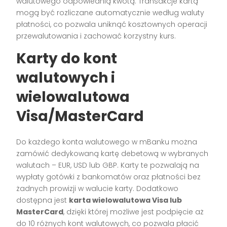
walutowego odpowiednią kwotą. Transakcje kartą
mogą być rozliczane automatycznie według waluty
płatności, co pozwala uniknąć kosztownych operacji
przewalutowania i zachować korzystny kurs.
Karty do kont
walutowych i
wielowalutowa
Visa/MasterCard
Do każdego konta walutowego w mBanku można
zamówić dedykowaną kartę debetową w wybranych
walutach – EUR, USD lub GBP. Karty te pozwalają na
wypłaty gotówki z bankomatów oraz płatności bez
żadnych prowizji w walucie karty. Dodatkowo
dostępna jest
karta wielowalutowa Visa lub
MasterCard
, dzięki której możliwe jest podpięcie aż
do 10 różnych kont walutowych, co pozwala płacić