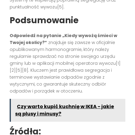
Systemy te wspierają poprawną segregację oraz
punktualność wywozu[5].
Podsumowanie
Odpowiedź na pytanie „Kiedy wywożą śmieci w
Twojej okolicy?”
znajduje się zawsze w oficjalnie
opublikowanym harmonogramie, który należy
regularnie sprawdzać na stronie swojego urzędu
gminy lub w aplikacji mobilnej operatora wywozu[1]
[2][5][8]. Kluczem jest prawidłowa segregacja i
terminowe wystawianie odpadów zgodnie z
wytycznymi, co gwarantuje skuteczny odbiór
odpadów i porządek w otoczeniu.
Czy warto kupić kuchnię w IKEA - jakie
są plusy i minusy?
Źródła: