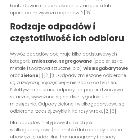
kontaktować się bezpośrednio z urzędem lub
operatorem wywozu odpadów[2][5].
Rodzaje odpadów i
częstotliwość ich odbioru
Wywóz odpadów obejmuje kilka podstawowych
kategorii:
zmieszane
,
segregowane
(papier, szkło,
metale i tworzywa sztuczne, bio),
wielkogabarytowe
oraz
zielone
[1][2][3]. Odpady zmieszane odbierane
są zazwyczaj najczęściej – nierzadko co tydzień.
Selektywnie zbierane odpady, jak papier i tworzywa
sztuczne, wywożone są co dwa tygodnie lub
miesięcznie. Odpady zielone i wielkogabarytowe są
odbierane rzadziej, zwykle kilka razy w roku[2][5].
Dla odpadów nietypowych, takich jak
wielkogabarytowe (np. meble) lub odpady zielone,
obowiązują oddzielne harmonogramy i zasady