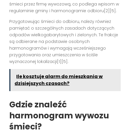
śmieci przez firmę wywozową, co podlega wpisom w
regulaminie gminy i harmonogramie odbioru[2][5].
Przygotowując śmieci do odbioru, należy również
pamiętać o szczególnych zasadach dotyczących
odpadów wielkogabarytowych i zielonych. Te frakcje
są odbierane na podstawie osobnych
harmonogramów i wymagają wcześniejszego
przygotowania oraz umieszczenia w ściśle
wyznaczonej lokalizacji[1][5].
Ile kosztuje alarm do mieszkania w
dzisiejszych czasach?
Gdzie znaleźć
harmonogram wywozu
śmieci?