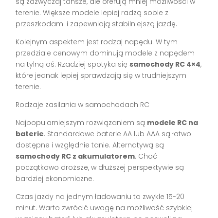
są zazwyczaj tańsze, ale oferują mniej możliwości w
terenie. Większe modele lepiej radzą sobie z
przeszkodami i zapewniają stabilniejszą jazdę.
Kolejnym aspektem jest rodzaj napędu. W tym
przedziale cenowym dominują modele z napędem
na tylną oś. Rzadziej spotyka się
samochody RC 4×4
,
które jednak lepiej sprawdzają się w trudniejszym
terenie.
Rodzaje zasilania w samochodach RC
Najpopularniejszym rozwiązaniem są
modele RC na
baterie
. Standardowe baterie AA lub AAA są łatwo
dostępne i względnie tanie. Alternatywą są
samochody RC z akumulatorem
. Choć
początkowo droższe, w dłuższej perspektywie są
bardziej ekonomiczne.
Czas jazdy na jednym ładowaniu to zwykle 15-20
minut. Warto zwrócić uwagę na możliwość szybkiej