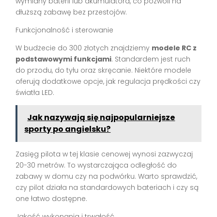
wymiany baterii lub akumulatora, co pozwoli na
dłuższą zabawę bez przestojów.
Funkcjonalność i sterowanie
W budżecie do 300 złotych znajdziemy
modele RC z
podstawowymi funkcjami
. Standardem jest ruch
do przodu, do tyłu oraz skręcanie. Niektóre modele
oferują dodatkowe opcje, jak regulacja prędkości czy
światła LED.
Jak nazywają się najpopularniejsze
sporty po angielsku?
Zasięg pilota w tej klasie cenowej wynosi zazwyczaj
20-30 metrów. To wystarczająca odległość do
zabawy w domu czy na podwórku. Warto sprawdzić,
czy pilot działa na standardowych bateriach i czy są
one łatwo dostępne.
Jakość wykonania i trwałość