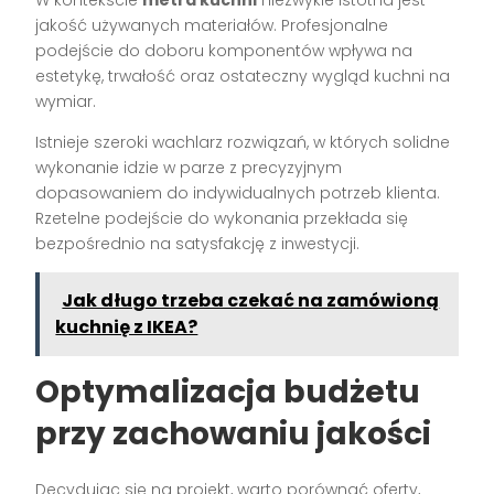
W kontekście
metra kuchni
niezwykle istotna jest
jakość używanych materiałów. Profesjonalne
podejście do doboru komponentów wpływa na
estetykę, trwałość oraz ostateczny wygląd kuchni na
wymiar.
Istnieje szeroki wachlarz rozwiązań, w których solidne
wykonanie idzie w parze z precyzyjnym
dopasowaniem do indywidualnych potrzeb klienta.
Rzetelne podejście do wykonania przekłada się
bezpośrednio na satysfakcję z inwestycji.
Jak długo trzeba czekać na zamówioną
kuchnię z IKEA?
Optymalizacja budżetu
przy zachowaniu jakości
Decydując się na projekt, warto porównać oferty,