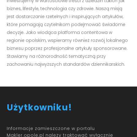
Inwestujemy w wartościowe treści z dziedzin takich jak
biznes, lifestyle, technologia czy zdrowie. Naszą misją
jest dostarczanie rzetelnych i inspirujących artykułów,
które pomagają czytelnikom podejmować świadome
decyzje. Jako wiodąca platforma contentowa w
regionie opolskim, wspieramy również rozwój lokalnego
biznesu poprzez profesjonalne artykuły sponsorowane.
Stawiamy na różnorodność tematyczną przy
zachowaniu najwyższych standardów dziennikarskich.
Użytkowniku!
Informacje zamieszczone w portalu
Makler.opole.pl należy traktować wyłącznie