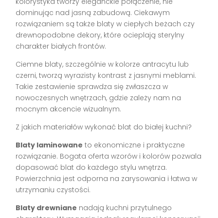
kolorystyka tworzy eleganckie połączenie, nie
dominując nad jasną zabudową. Ciekawym
rozwiązaniem są także blaty w ciepłych beżach czy
drewnopodobne dekory, które ocieplają sterylny
charakter białych frontów.
Ciemne blaty, szczególnie w kolorze antracytu lub
czerni, tworzą wyrazisty kontrast z jasnymi meblami.
Takie zestawienie sprawdza się zwłaszcza w
nowoczesnych wnętrzach, gdzie zależy nam na
mocnym akcencie wizualnym.
Z jakich materiałów wykonać blat do białej kuchni?
Blaty laminowane
to ekonomiczne i praktyczne
rozwiązanie. Bogata oferta wzorów i kolorów pozwala
dopasować blat do każdego stylu wnętrza.
Powierzchnia jest odporna na zarysowania i łatwa w
utrzymaniu czystości.
Blaty drewniane
nadają kuchni przytulnego