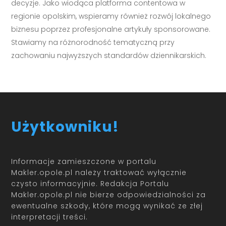
decyzje. Jako wiodąca platforma contentowa w
regionie opolskim, wspieramy również rozwój lokalnego
biznesu poprzez profesjonalne artykuły sponsorowane.
Stawiamy na różnorodność tematyczną przy
zachowaniu najwyższych standardów dziennikarskich.
Użytkowniku!
Informacje zamieszczone w portalu
Makler.opole.pl należy traktować wyłącznie
czysto informacyjnie. Redakcja Portalu
Makler.opole.pl nie bierze odpowiedzialności za
ewentualne szkody, które mogą wynikać ze złej
interpretacji treści.