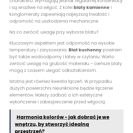
charakteru. Wymagają jednak regularnej konserwacji
i są wrażliwe na wilgoć. Z kolei
blaty kamienne
i
konglomeraty zapewniają najwyższą trwałość i
odporność na uszkodzenia mechaniczne.
Na co zwrócić uwagę przy wyborze blatu?
Kluczowym aspektem jest odporność na wysokie
temperatury i zarysowania.
Blat kuchenny
powinien
być także wodoodporny i łatwy w czytaniu. Warto
zwrócić uwagę na grubość materiału – cieńsze blaty
mogą z czasem ulegać odkształceniom.
Istotna jest również kwestia łączeń. W przypadku
dużych powierzchni nieuniknione będzie łączenie
elementów. Należy zadbać o ich estetyczne
wykończenie i zabezpieczenie przed wilgocią.
Harmonia kolorów - jak dobrać je we
wnętrzu, by stworzyć idealną
przestrzeń?