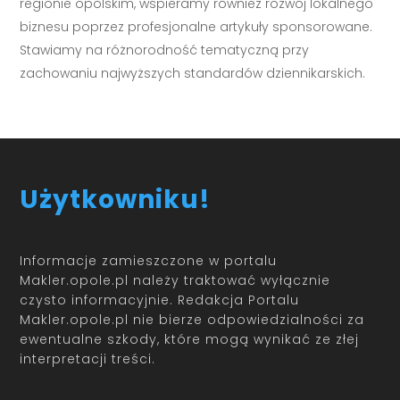
regionie opolskim, wspieramy również rozwój lokalnego
biznesu poprzez profesjonalne artykuły sponsorowane.
Stawiamy na różnorodność tematyczną przy
zachowaniu najwyższych standardów dziennikarskich.
Użytkowniku!
Informacje zamieszczone w portalu
Makler.opole.pl należy traktować wyłącznie
czysto informacyjnie. Redakcja Portalu
Makler.opole.pl nie bierze odpowiedzialności za
ewentualne szkody, które mogą wynikać ze złej
interpretacji treści.