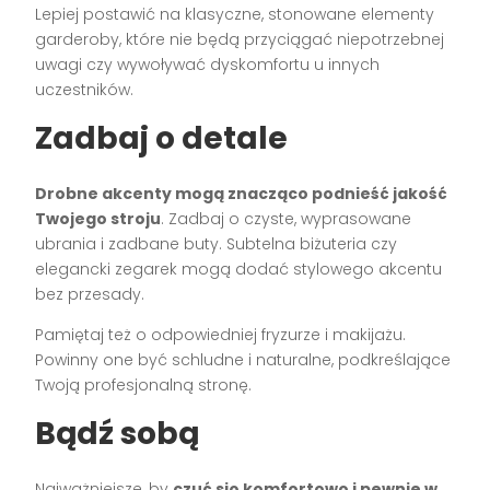
Lepiej postawić na klasyczne, stonowane elementy
garderoby, które nie będą przyciągać niepotrzebnej
uwagi czy wywoływać dyskomfortu u innych
uczestników.
Zadbaj o detale
Drobne akcenty mogą znacząco podnieść jakość
Twojego stroju
. Zadbaj o czyste, wyprasowane
ubrania i zadbane buty. Subtelna biżuteria czy
elegancki zegarek mogą dodać stylowego akcentu
bez przesady.
Pamiętaj też o odpowiedniej fryzurze i makijażu.
Powinny one być schludne i naturalne, podkreślające
Twoją profesjonalną stronę.
Bądź sobą
Najważniejsze, by
czuć się komfortowo i pewnie w