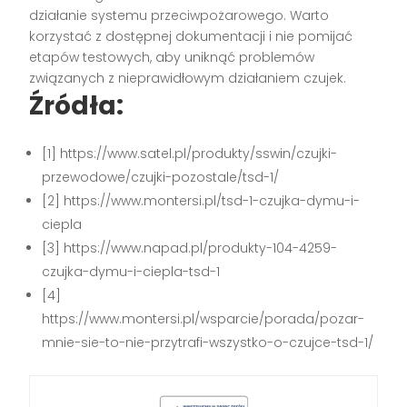
działanie systemu przeciwpożarowego. Warto
korzystać z dostępnej dokumentacji i nie pomijać
etapów testowych, aby uniknąć problemów
związanych z nieprawidłowym działaniem czujek.
Źródła:
[1] https://www.satel.pl/produkty/sswin/czujki-
przewodowe/czujki-pozostale/tsd-1/
[2] https://www.montersi.pl/tsd-1-czujka-dymu-i-
ciepla
[3] https://www.napad.pl/produkty-104-4259-
czujka-dymu-i-ciepla-tsd-1
[4]
https://www.montersi.pl/wsparcie/porada/pozar-
mnie-sie-to-nie-przytrafi-wszystko-o-czujce-tsd-1/