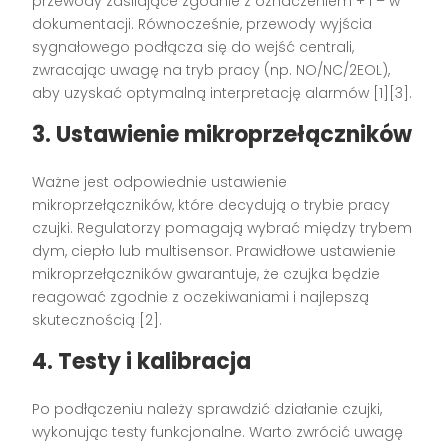
przewody zasilające zgodnie z oznaczeniem + i – w
dokumentacji. Równocześnie, przewody wyjścia
sygnałowego podłącza się do wejść centrali,
zwracając uwagę na tryb pracy (np. NO/NC/2EOL),
aby uzyskać optymalną interpretację alarmów [1][3].
3. Ustawienie mikroprzełączników
Ważne jest odpowiednie ustawienie
mikroprzełączników, które decydują o trybie pracy
czujki. Regulatorzy pomagają wybrać między trybem
dym, ciepło lub multisensor. Prawidłowe ustawienie
mikroprzełączników gwarantuje, że czujka będzie
reagować zgodnie z oczekiwaniami i najlepszą
skutecznością [2].
4. Testy i kalibracja
Po podłączeniu należy sprawdzić działanie czujki,
wykonując testy funkcjonalne. Warto zwrócić uwagę