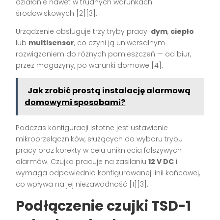
działanie nawet w trudnych warunkach
środowiskowych [2][3].
Urządzenie obsługuje trzy tryby pracy:
dym
,
ciepło
lub
multisensor
, co czyni ją uniwersalnym
rozwiązaniem do różnych pomieszczeń — od biur,
przez magazyny, po warunki domowe [4].
Jak zrobić prostą instalację alarmową
domowymi sposobami?
Podczas konfiguracji istotne jest ustawienie
mikroprzełączników, służących do wyboru trybu
pracy oraz korekty w celu uniknięcia fałszywych
alarmów. Czujka pracuje na zasilaniu
12 V DC
i
wymaga odpowiednio konfigurowanej linii końcowej,
co wpływa na jej niezawodność [1][3].
Podłączenie czujki TSD-1