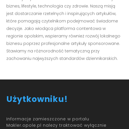
biznes, lifestyle, technologia czy zdrowie. Naszą misją
jest dostarczanie rzetelnych i inspirujących artykułów,
które pomagają czytelnikom podejmować świadome
decyzje. Jako wiodąca platforma contentowa w
regionie opolskim, wspieramy również rozwój lokalnego
biznesu poprzez profesjonalne artykuły sponsorowane.
Stawiamy na różnorodność tematyczną przy
zachowaniu najwyższych standardów dziennikarskich.
Użytkowniku!
Informacje zamieszczone w portalu
Makler.opole.pl należy traktować wyłącznie