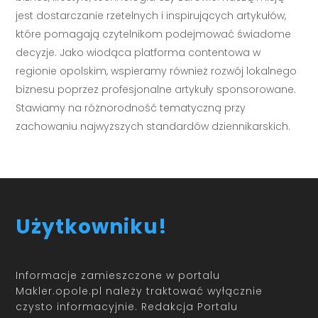
jest dostarczanie rzetelnych i inspirujących artykułów,
które pomagają czytelnikom podejmować świadome
decyzje. Jako wiodąca platforma contentowa w
regionie opolskim, wspieramy również rozwój lokalnego
biznesu poprzez profesjonalne artykuły sponsorowane.
Stawiamy na różnorodność tematyczną przy
zachowaniu najwyższych standardów dziennikarskich.
Użytkowniku!
Informacje zamieszczone w portalu
Makler.opole.pl należy traktować wyłącznie
czysto informacyjnie. Redakcja Portalu