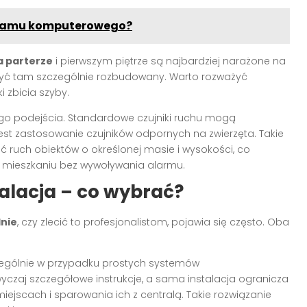
gramu komputerowego?
a parterze
i pierwszym piętrze są najbardziej narażone na
yć tam szczególnie rozbudowany. Warto rozważyć
i zbicia szyby.
 podejścia. Standardowe czujniki ruchu mogą
est zastosowanie czujników odpornych na zwierzęta. Takie
 ruch obiektów o określonej masie i wysokości, co
 mieszkaniu bez wywoływania alarmu.
talacja – co wybrać?
lnie
, czy zlecić to profesjonalistom, pojawia się często. Oba
czególnie w przypadku prostych systemów
czaj szczegółowe instrukcje, a sama instalacja ogranicza
ejscach i sparowania ich z centralą. Takie rozwiązanie