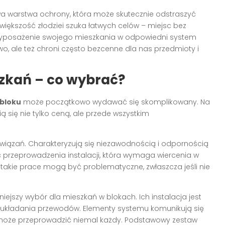
 warstwa ochrony, która może skutecznie odstraszyć
iększość złodziei szuka łatwych celów – miejsc bez
 Wyposażenie swojego mieszkania w odpowiedni system
o, ale też chroni często bezcenne dla nas przedmioty i
zkań – co wybrać?
bloku
może początkowo wydawać się skomplikowany. Na
ią się nie tylko ceną, ale przede wszystkim
wiązań. Charakteryzują się niezawodnością i odpornością
ć przeprowadzenia instalacji, która wymaga wiercenia w
u takie prace mogą być problematyczne, zwłaszcza jeśli nie
iejszy wybór dla mieszkań w blokach. Ich instalacja jest
i układania przewodów. Elementy systemu komunikują się
 może przeprowadzić niemal każdy. Podstawowy zestaw