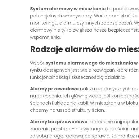
System alarmowy w mieszkaniu
to podstawowa
potencjalnych włamywaczy. Warto pamiętać, że w
monitoringu, alarmu czy innych zabezpieczeń.
alarmowy nie tylko zwiększa nasze bezpieczeństw
wspomnienia.
Rodzaje alarmów do mies
Wybór
systemu alarmowego do mieszkania w 
rynku dostępnych jest wiele rozwiązań, które różn
funkcjonalnością i skutecznością działania.
Alarmy przewodowe
należą do klasycznych roz
na zakłócenia. Ich główną wadą jest koniecznoś
ścianach i układania kabli. W mieszkaniu w blok
chcemy naruszać struktury ścian.
Alarmy bezprzewodowe
to obecnie najpopularn
znacznie prostsza – nie wymaga kucia ścian an
ze sobą drogą radiową, co sprawia, że montaż