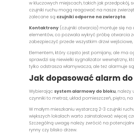
w kluczowych miejscach, takich jak przedpokój, 
czujniki ruchu mogą reagować na nasze zwierz
zalecane są
czujniki odporne na zwierzęta
.
Kontaktrony
(czujniki otwarcia) montuje się na
elementów, co pozwala wykryć próbę otwarcia z
zabezpieczyć przede wszystkim drzwi wejściowe, a
Elementem, który często jest pomijany, ale ma o
sprawdzi się niewielki sygnalizator wewnętrzny, k
tylko odstrasza włamywacza, ale też alarmuje s
Jak dopasować alarm do 
Wybierając
system alarmowy do bloku
, należy
czynniki to metraż, układ pomieszczeń, piętro,
W małym mieszkaniu wystarczą 2-3 czujniki ruch
większych lokalach warto zainstalować więcej c
Szczególną uwagę należy zwrócić na potencjaln
rynny czy blisko drzew.