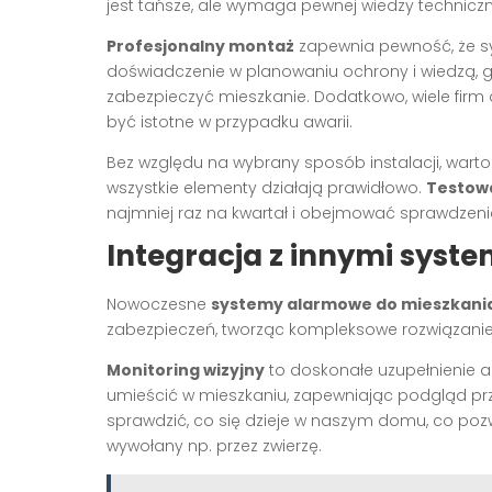
jest tańsze, ale wymaga pewnej wiedzy techniczne
Profesjonalny montaż
zapewnia pewność, że sy
doświadczenie w planowaniu ochrony i wiedzą, gd
zabezpieczyć mieszkanie. Dodatkowo, wiele firm 
być istotne w przypadku awarii.
Bez względu na wybrany sposób instalacji, wart
wszystkie elementy działają prawidłowo.
Testow
najmniej raz na kwartał i obejmować sprawdzenie
Integracja z innymi syst
Nowoczesne
systemy alarmowe do mieszkani
zabezpieczeń, tworząc kompleksowe rozwiązani
Monitoring wizyjny
to doskonałe uzupełnienie 
umieścić w mieszkaniu, zapewniając podgląd p
sprawdzić, co się dzieje w naszym domu, co pozw
wywołany np. przez zwierzę.