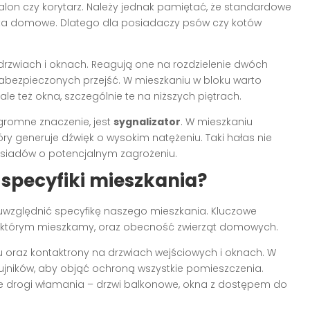
salon czy korytarz. Należy jednak pamiętać, że standardowe
ęta domowe. Dlatego dla posiadaczy psów czy kotów
 drzwiach i oknach. Reagują one na rozdzielenie dwóch
abezpieczonych przejść. W mieszkaniu w bloku warto
le też okna, szczególnie te na niższych piętrach.
gromne znaczenie, jest
sygnalizator
. W mieszkaniu
tóry generuje dźwięk o wysokim natężeniu. Taki hałas nie
ąsiadów o potencjalnym zagrożeniu.
specyfiki mieszkania?
 uwzględnić specyfikę naszego mieszkania. Kluczowe
 na którym mieszkamy, oraz obecność zwierząt domowych.
u oraz kontaktrony na drzwiach wejściowych i oknach. W
zujników, aby objąć ochroną wszystkie pomieszczenia.
e drogi włamania – drzwi balkonowe, okna z dostępem do