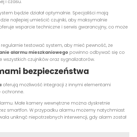
j i czasu.
stem będzie działał optymalnie. Specjaliści mają
zie najlepiej umieścić czujniki, aby maksymalnie
oferuje wsparcie techniczne i serwis gwarancyjny, co może
o regularnie testować system, aby mieć pewność, że
anie alarmu mieszkaniowego
powinno odbywać się co
 wszystkich czujników oraz sygnalizatorów.
emami bezpieczeństwa
a
oferują możliwość integracji z innymi elementami
e ochronne.
alarmu. Małe kamery wewnętrzne można dyskretnie
rzez smartfon. W przypadku alarmu możemy natychmiast
ala uniknąć niepotrzebnych interwencji, gdy alarm został