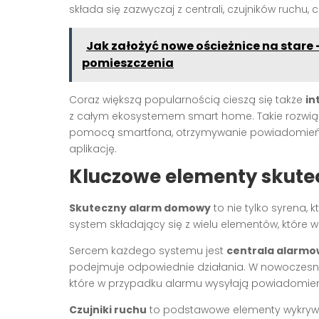
składa się zazwyczaj z centrali, czujników ruchu, 
Jak założyć nowe ościeżnice na stare
pomieszczenia
Coraz większą popularnością cieszą się także
in
z całym ekosystemem smart home. Takie rozwią
pomocą smartfona, otrzymywanie powiadomień 
aplikację.
Kluczowe elementy skut
Skuteczny alarm domowy
to nie tylko syrena,
system składający się z wielu elementów, któr
Sercem każdego systemu jest
centrala alarm
podejmuje odpowiednie działania. W nowoczes
które w przypadku alarmu wysyłają powiadomie
Czujniki ruchu
to podstawowe elementy wykrywa