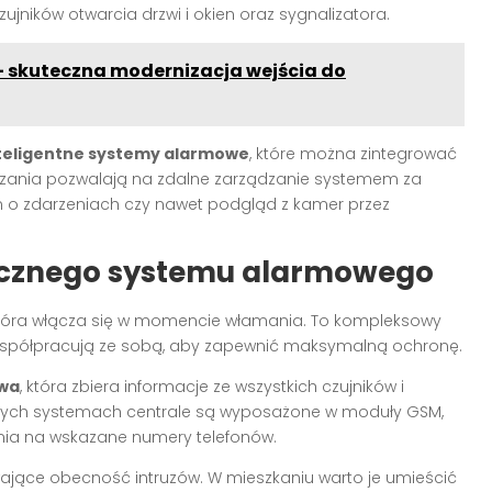
czujników otwarcia drzwi i okien oraz sygnalizatora.
 - skuteczna modernizacja wejścia do
teligentne systemy alarmowe
, które można zintegrować
zania pozwalają na zdalne zarządzanie systemem za
o zdarzeniach czy nawet podgląd z kamer przez
ecznego systemu alarmowego
 która włącza się w momencie włamania. To kompleksowy
e współpracują ze sobą, aby zapewnić maksymalną ochronę.
owa
, która zbiera informacje ze wszystkich czujników i
nych systemach centrale są wyposażone w moduły GSM,
nia na wskazane numery telefonów.
jące obecność intruzów. W mieszkaniu warto je umieścić