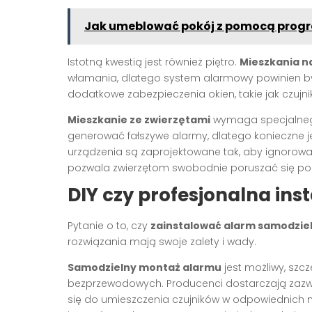
Jak umeblować pokój z pomocą pro
Istotną kwestią jest również piętro.
Mieszkania n
włamania, dlatego system alarmowy powinien b
dodatkowe zabezpieczenia okien, takie jak czujnik
Mieszkanie ze zwierzętami
wymaga specjalnego
generować fałszywe alarmy, dlatego konieczne j
urządzenia są zaprojektowane tak, aby ignorować
pozwala zwierzętom swobodnie poruszać się po
DIY czy profesjonalna ins
Pytanie o to, czy
zainstalować alarm samodzie
rozwiązania mają swoje zalety i wady.
Samodzielny montaż alarmu
jest możliwy, sz
bezprzewodowych. Producenci dostarczają zazwy
się do umieszczenia czujników w odpowiednich mi