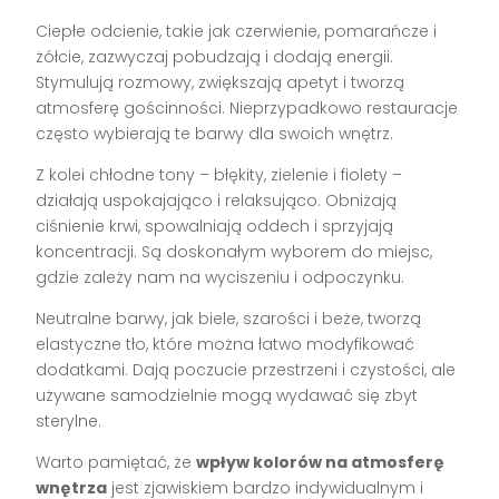
Ciepłe odcienie, takie jak czerwienie, pomarańcze i
żółcie, zazwyczaj pobudzają i dodają energii.
Stymulują rozmowy, zwiększają apetyt i tworzą
atmosferę gościnności. Nieprzypadkowo restauracje
często wybierają te barwy dla swoich wnętrz.
Z kolei chłodne tony – błękity, zielenie i fiolety –
działają uspokajająco i relaksująco. Obniżają
ciśnienie krwi, spowalniają oddech i sprzyjają
koncentracji. Są doskonałym wyborem do miejsc,
gdzie zależy nam na wyciszeniu i odpoczynku.
Neutralne barwy, jak biele, szarości i beże, tworzą
elastyczne tło, które można łatwo modyfikować
dodatkami. Dają poczucie przestrzeni i czystości, ale
używane samodzielnie mogą wydawać się zbyt
sterylne.
Warto pamiętać, że
wpływ kolorów na atmosferę
wnętrza
jest zjawiskiem bardzo indywidualnym i