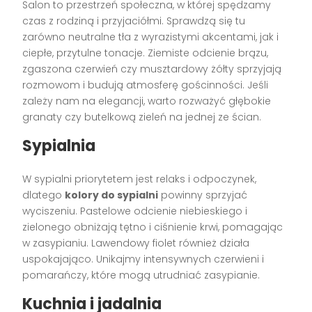
Salon to przestrzeń społeczna, w której spędzamy
czas z rodziną i przyjaciółmi. Sprawdzą się tu
zarówno neutralne tła z wyrazistymi akcentami, jak i
ciepłe, przytulne tonacje. Ziemiste odcienie brązu,
zgaszona czerwień czy musztardowy żółty sprzyjają
rozmowom i budują atmosferę gościnności. Jeśli
zależy nam na elegancji, warto rozważyć głębokie
granaty czy butelkową zieleń na jednej ze ścian.
Sypialnia
W sypialni priorytetem jest relaks i odpoczynek,
dlatego
kolory do sypialni
powinny sprzyjać
wyciszeniu. Pastelowe odcienie niebieskiego i
zielonego obniżają tętno i ciśnienie krwi, pomagając
w zasypianiu. Lawendowy fiolet również działa
uspokajająco. Unikajmy intensywnych czerwieni i
pomarańczy, które mogą utrudniać zasypianie.
Kuchnia i jadalnia