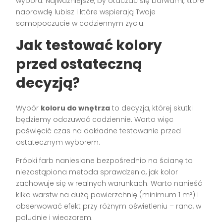
wyboru. Najważniejsze, by otaczać się barwami, które
naprawdę lubisz i które wspierają Twoje
samopoczucie w codziennym życiu.
Jak testować kolory
przed ostateczną
decyzją?
Wybór
koloru do wnętrza
to decyzja, której skutki
będziemy odczuwać codziennie. Warto więc
poświęcić czas na dokładne testowanie przed
ostatecznym wyborem.
Próbki farb naniesione bezpośrednio na ścianę to
niezastąpiona metoda sprawdzenia, jak kolor
zachowuje się w realnych warunkach. Warto nanieść
kilka warstw na dużą powierzchnię (minimum 1 m²) i
obserwować efekt przy różnym oświetleniu – rano, w
południe i wieczorem.