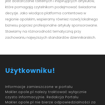
jest dostarczanie rzetelnych i inspirujących artykułów,
które pomagają czytelnikom podejmować świadome
decyzje. Jako wiodąca platforma contentowa w
regionie opolskim, wspieramy również rozwój lokalnego
biznesu poprzez profesjonalne artykuły sponsorowane.
Stawiamy na różnorodność tematyczną przy
zachowaniu najwyższych standardów dziennikarskich.
Użytkowniku!
Informacje zamieszczone w portalu
Makler.opole.pl należy traktować wyłącznie
czysto informacyjnie. Redakcja Portalu
Makler.opole.pl nie bierze odpowiedzialności za