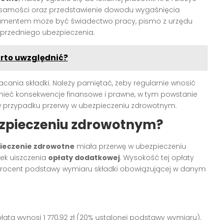
żsamości oraz przedstawienie dowodu wygaśnięcia
kumentem może być świadectwo pracy, pismo z urzędu
oprzedniego ubezpieczenia.
arto uwzględnić?
acania składki. Należy pamiętać, żeby regularnie wnosić
ieć konsekwencje finansowe i prawne, w tym powstanie
 przypadku przerwy w ubezpieczeniu zdrowotnym.
ezpieczeniu zdrowotnym?
ieczenie zdrowotne
miała przerwę w ubezpieczeniu
ek uiszczenia
opłaty dodatkowej
. Wysokość tej opłaty
o procent podstawy wymiaru składki obowiązującej w danym
ata wynosi 1 770,92 zł (20% ustalonej podstawy wymiaru).