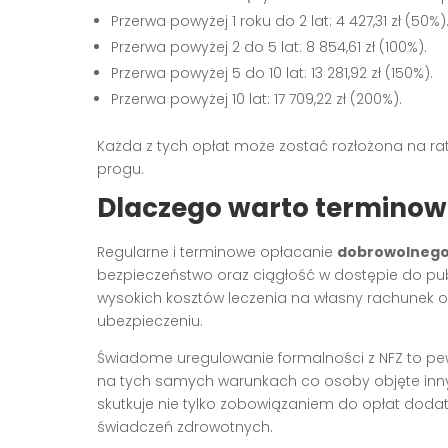
Przerwa powyżej 1 roku do 2 lat: 4 427,31 zł (50%)
Przerwa powyżej 2 do 5 lat: 8 854,61 zł (100%).
Przerwa powyżej 5 do 10 lat: 13 281,92 zł (150%).
Przerwa powyżej 10 lat: 17 709,22 zł (200%).
Każda z tych opłat może zostać rozłożona na rat
progu.
Dlaczego warto terminow
Regularne i terminowe opłacanie
dobrowolnego
bezpieczeństwo oraz ciągłość w dostępie do pu
wysokich kosztów leczenia na własny rachunek 
ubezpieczeniu.
Świadome uregulowanie formalności z NFZ to p
na tych samych warunkach co osoby objęte innym
skutkuje nie tylko zobowiązaniem do opłat do
świadczeń zdrowotnych.