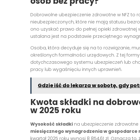
osób bez pracy?
Dobrowolne ubezpieczenie zdrowotne w NFZ to r
nieubezpieczonych, które nie mają statusu bezr
ono uzyskać prawo do pełnej opieki zdrowotne
ustalana jest na podstawie przeciętnego wynagr
Osoba, która decyduje się na to rozwiązanie, mu
określonych formalności urzędowych. Z tej formy
dotychczasowego systemu ubezpieczeń lub chcą
pracy lub wygaśnięciu innych uprawnień.
Gdzie iść do lekarza w sobotę, gdy p
Kwota składki na dobrow
w 2025 roku
Wysokość składki
na ubezpieczenie zdrowotne 
miesięcznego wynagrodzenia w gospodarce 
kwartał 2025 roku wynosi 8 854,61 zł. Oznacza to