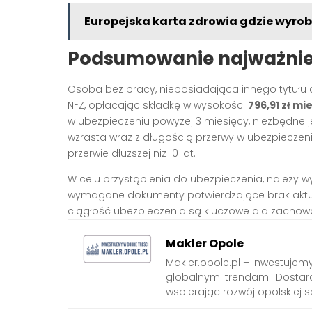
Europejska karta zdrowia gdzie wyrobi
Podsumowanie najważniej
Osoba bez pracy, nieposiadająca innego tytułu
NFZ, opłacając składkę w wysokości
796,91 zł mi
w ubezpieczeniu powyżej 3 miesięcy, niezbędne 
wzrasta wraz z długością przerwy w ubezpiecze
przerwie dłuższej niż 10 lat.
W celu przystąpienia do ubezpieczenia, należy 
wymagane dokumenty potwierdzające brak aktual
ciągłość ubezpieczenia są kluczowe dla zachowa
Makler Opole
Makler.opole.pl – inwestujemy
globalnymi trendami. Dostarc
wspierając rozwój opolskiej s