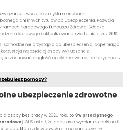
ozwiązanie stworzone z myślą o osobach
obotnego ani innych tytułów do ubezpieczenia. Pozwala
j w ramach Narodowego Funduszu Zdrowia. Składka
odzenia krajowego i aktualizowana kwartalnie przez GUS.
si samodzielnie przystąpić do ubezpieczenia, dopełniając
 korzystają najczęściej osoby wykluczone z
ce zachować ciągłość opieki zdrowotnej po rezygnacji z
otrzebujesz pomocy?
olne ubezpieczenie zdrowotne
dla osoby bez pracy w 2025 roku to
9% przeciętnego
narodowej
. GUS ustalił, że podstawa wymiaru składki na III
, że osoba, która zdecydowała się na samodzielne