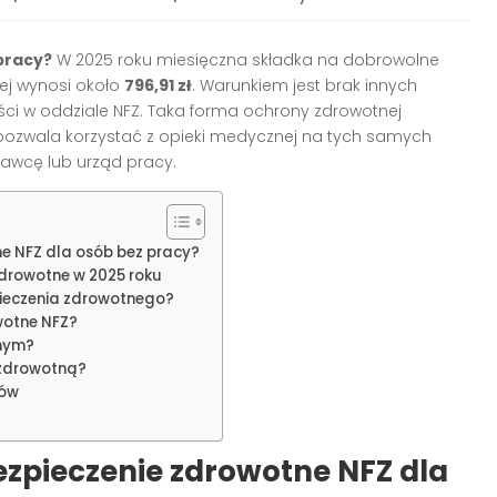
 pracy?
W 2025 roku miesięczna składka na dobrowolne
ej wynosi około
796,91 zł
. Warunkiem jest brak innych
ści w oddziale NFZ. Taka forma ochrony zdrowotnej
 pozwala korzystać z opieki medycznej na tych samych
wcę lub urząd pracy.
e NFZ dla osób bez pracy?
zdrowotne w 2025 roku
ieczenia zdrowotnego?
wotne NFZ?
tnym?
 zdrowotną?
tów
zpieczenie zdrowotne NFZ dla