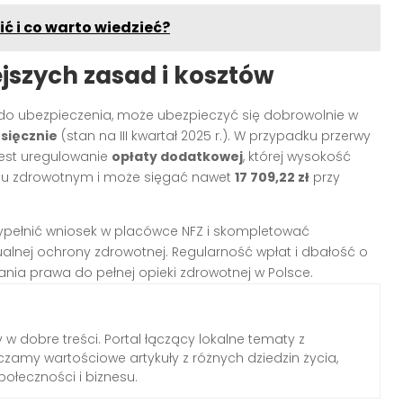
ć i co warto wiedzieć?
szych zasad i kosztów
 do ubezpieczenia, może ubezpieczyć się dobrowolnie w
esięcznie
(stan na III kwartał 2025 r.). W przypadku przerwy
jest uregulowanie
opłaty dodatkowej
, której wysokość
niu zdrowotnym i może sięgać nawet
17 709,22 zł
przy
wypełnić wniosek w placówce NFZ i skompletować
nej ochrony zdrowotnej. Regularność wpłat i dbałość o
nia prawa do pełnej opieki zdrowotnej w Polsce.
 w dobre treści. Portal łączący lokalne tematy z
zamy wartościowe artykuły z różnych dziedzin życia,
połeczności i biznesu.