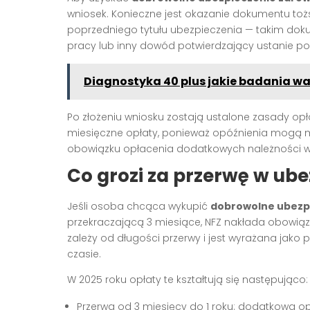
wniosek. Konieczne jest okazanie dokumentu to
poprzedniego tytułu ubezpieczenia — takim do
pracy lub inny dowód potwierdzający ustanie p
Diagnostyka 40 plus jakie badania w
Po złożeniu wniosku zostają ustalone zasady opł
miesięczne opłaty, ponieważ opóźnienia mogą m
obowiązku opłacenia dodatkowych należności w
Co grozi za przerwę w ub
Jeśli osoba chcąca wykupić
dobrowolne ubezp
przekraczającą 3 miesiące, NFZ nakłada obowiąz
zależy od długości przerwy i jest wyrażana jak
czasie.
W 2025 roku opłaty te kształtują się następująco:
Przerwa od 3 miesięcy do 1 roku: dodatkowa opł