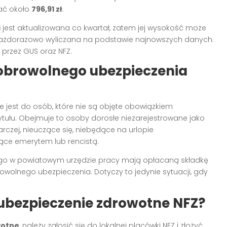
ać około
796,91 zł
.
i
jest aktualizowana co kwartał, zatem jej wysokość może
t każdorazowo wyliczana na podstawie najnowszych danych.
 przez GUS oraz NFZ.
dobrowolnego ubezpieczenia
jest do osób, które nie są objęte obowiązkiem
ułu. Obejmuje to osoby dorosłe niezarejestrowane jako
czej, nieuczące się, niebędące na urlopie
ce emerytem lub rencistą.
go w powiatowym urzędzie pracy mają opłacaną składkę
olnego ubezpieczenia. Dotyczy to jedynie sytuacji, gdy
ubezpieczenie zdrowotne NFZ?
wotne
, należy zgłosić się do lokalnej placówki NFZ i złożyć