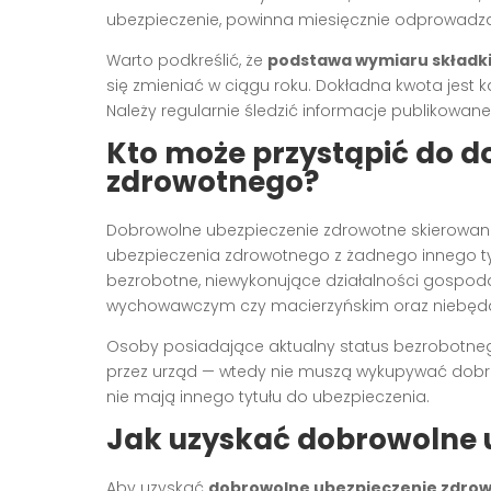
ubezpieczenie, powinna miesięcznie odprowadz
Warto podkreślić, że
podstawa wymiaru składk
się zmieniać w ciągu roku. Dokładna kwota jes
Należy regularnie śledzić informacje publikowane
Kto może przystąpić do 
zdrowotnego?
Dobrowolne ubezpieczenie zdrowotne skierowane 
ubezpieczenia zdrowotnego z żadnego innego tyt
bezrobotne, niewykonujące działalności gospodar
wychowawczym czy macierzyńskim oraz niebędą
Osoby posiadające aktualny status bezrobotne
przez urząd — wtedy nie muszą wykupywać dobrow
nie mają innego tytułu do ubezpieczenia.
Jak uzyskać dobrowolne 
Aby uzyskać
dobrowolne ubezpieczenie zdro