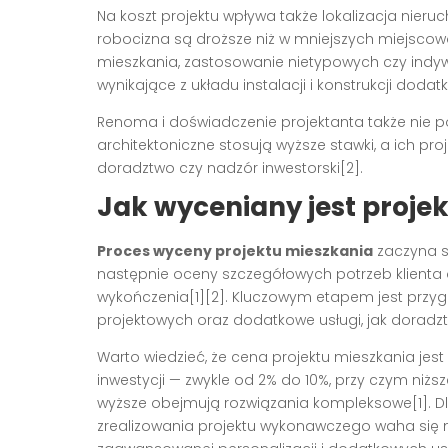
Na koszt projektu wpływa także lokalizacja nier
robocizna są droższe niż w mniejszych miejscow
mieszkania, zastosowanie nietypowych czy indyw
wynikające z układu instalacji i konstrukcji dod
Renoma i doświadczenie projektanta także nie p
architektoniczne stosują wyższe stawki, a ich pro
doradztwo czy nadzór inwestorski[2].
Jak wyceniany jest proje
Proces wyceny projektu mieszkania
zaczyna si
następnie oceny szczegółowych potrzeb klient
wykończenia[1][2]. Kluczowym etapem jest przy
projektowych oraz dodatkowe usługi, jak doradzt
Warto wiedzieć, że cena projektu mieszkania jes
inwestycji — zwykle od 2% do 10%, przy czym niż
wyższe obejmują rozwiązania kompleksowe[1]. Dl
zrealizowania projektu wykonawczego waha się n