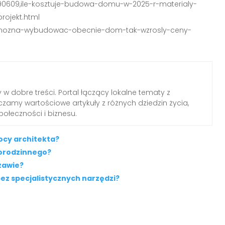
890609,ile-kosztuje-budowa-domu-w-2025-r-materialy-
rojekt.html
e-mozna-wybudowac-obecnie-dom-tak-wzrosly-ceny-
 w dobre treści. Portal łączący lokalne tematy z
zamy wartościowe artykuły z różnych dziedzin życia,
połeczności i biznesu.
ocy architekta?
norodzinnego?
zawie?
ez specjalistycznych narzędzi?