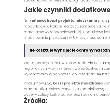
zaawansowanej personalizacji i dodatkowych usł
Jakie czynniki dodatkow
Na
końcowy koszt projektu mieszkania
poza p
modyfikacje w trakcie realizacji, zamówienia na
materiałów wykończeniowych[2]. Dodatkowe koszt
modelowanie przestrzeni w BIM czy stosowanie 
Ile kosztuje wynajęcie ochrony na róż
Warto pamiętać, że różnice w poziomie cen usłu
regionalnych — w niektórych województwach zaró
wykończeniowej są wyższe, co przekłada się na o
Podsumowując,
koszt projektu mieszkania
wyno
prac, po kilka tysięcy złotych za kompleksową us
wyceny zależy ściśle od zakresu i poziomu person
Źródła: