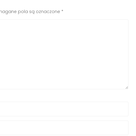
agane pola są oznaczone
*