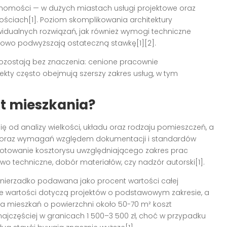
uchomości — w dużych miastach usługi projektowe oraz
ościach[1]. Poziom skomplikowania architektury
idualnych rozwiązań, jak również wymogi techniczne
atkowo podwyższają ostateczną stawkę[1][2].
ozostają bez znaczenia: cenione pracownie
jekty często obejmują szerszy zakres usług, w tym
kt mieszkania?
ę od analizy wielkości, układu oraz rodzaju pomieszczeń, a
a oraz wymagań względem dokumentacji i standardów
gotowanie kosztorysu uwzględniającego zakres prac
wo techniczne, dobór materiałów, czy nadzór autorski[1].
t nierzadko podawana jako procent wartości całej
sze wartości dotyczą projektów o podstawowym zakresie, a
a mieszkań o powierzchni około 50-70 m² koszt
ajczęściej w granicach 1 500–3 500 zł, choć w przypadku