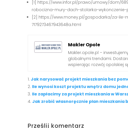
[1] https://www.infor.pl/prawo/umowy/dom/6
robocizna-mury-dach-stolarka-wykonczenie-p
[2] https://www.money.pl/gospodarka/za-il
7179273467943648a.html
Makler Opole
Makler.opole.pl – inwestujemy
globalnymi trendami. Dostarc
wspierając rozwój opolskiej s
Jak narysować projekt mieszkania bez pom
Ile wynosi koszt projektu wnętrz domu jed
Ile zapłacimy za projekt mieszkania w Wars
Jak zrobić własnoręcznie plan mieszkania b
Prześlij komentarz