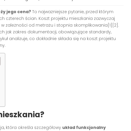
eży jego cena?
To najważniejsze pytanie, przed którym
ch czterech ścian. Koszt projektu mieszkania zazwyczaj
 w zależności od metrażu i stopnia skomplikowania[1][2].
ich jak zakres dokumentacji, obowiązujące standardy,
ykuł analizuje, co dokładnie składa się na koszt projektu
ny.
mieszkania?
a, która określa szczegółowy
układ funkcjonalny