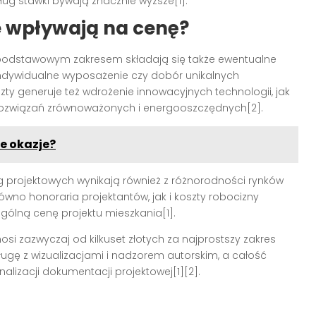
ug stawki bywają znacznie wyższe[1].
e wpływają na cenę?
odstawowym zakresem składają się także ewentualne
 indywidualne wyposażenie czy dobór unikalnych
y generuje też wdrożenie innowacyjnych technologii, jak
rozwiązań zrównoważonych i energooszczędnych[2].
ne okazje?
g projektowych wynikają również z różnorodności rynków
wno honoraria projektantów, jak i koszty robocizny
gólną cenę projektu mieszkania[1].
si zazwyczaj od kilkuset złotych za najprostszy zakres
ługę z wizualizacjami i nadzorem autorskim, a całość
alizacji dokumentacji projektowej[1][2].