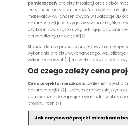
pomieszczeń
, projekty instalacji oraz dobór m
rzuty i schematy pomieszczeń, projekt instalacji 
materiałów wykończeniowych, wizualizacje 3D o
dokumentacji jest przygotowywana z myślą o ma
użytkowników, często uwzględniając aktualne tre
personalizacja rozwiązań[2].
Standardem w procesie projektowym są etapy: ko
wykonanie projektu wykonawczego, wizualizacje o
wykończeniowych[2]. Im większa liczba składowyc
Od czego zależy cena pro
Cena projektu mieszkania
uzależniona jest pr
dokumentacji[1][2]. Jednym z najważniejszych czy
pomieszczeń do zaprojektowania. Im większa pow
projektu rośnie[1].
Jak narysować projekt mieszkania be