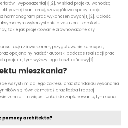
ateriałów i wyposażenia[1][2]. W skład projektu wchodzą
elektrycznej i sanitarnej, szczegółowa specyfikacja
raz harmonogram prac wykończeniowych[1][2]. Całość
ksymalnym wykorzystaniu przestrzeni i komfortu
ndy, takie jak projektowanie zrównoważone czy
nsultacja z inwestorem, przygotowanie koncepcji,
raz opcjonalny nadzór autorski podczas realizacji prac
h projektu, tym wyższy jego koszt końcowy[1].
jektu mieszkania?
zede wszystkim od jego zakresu oraz standardu wykonania
nników są również metraż oraz liczba i rodzaj
ierzchnia i im więcej funkcji do zaplanowania, tym cena
z pomocy architekta?