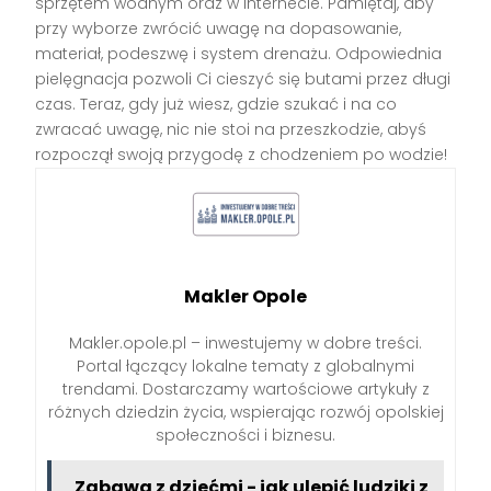
sprzętem wodnym oraz w internecie. Pamiętaj, aby
przy wyborze zwrócić uwagę na dopasowanie,
materiał, podeszwę i system drenażu. Odpowiednia
pielęgnacja pozwoli Ci cieszyć się butami przez długi
czas. Teraz, gdy już wiesz, gdzie szukać i na co
zwracać uwagę, nic nie stoi na przeszkodzie, abyś
rozpoczął swoją przygodę z chodzeniem po wodzie!
Makler Opole
Makler.opole.pl – inwestujemy w dobre treści.
Portal łączący lokalne tematy z globalnymi
trendami. Dostarczamy wartościowe artykuły z
różnych dziedzin życia, wspierając rozwój opolskiej
społeczności i biznesu.
Zabawa z dziećmi - jak ulepić ludziki z