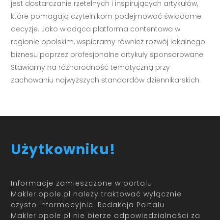
jest dostarczanie rzetelnych i inspirujących artykułów,
które pomagają czytelnikom podejmować świadome
decyzje. Jako wiodąca platforma contentowa w
regionie opolskim, wspieramy również rozwój lokalnego
biznesu poprzez profesjonalne artykuły sponsorowane.
Stawiamy na różnorodność tematyczną przy
zachowaniu najwyższych standardów dziennikarskich.
Użytkowniku!
Informacje zamieszczone w portalu
Makler.opole.pl należy traktować wyłącznie
czysto informacyjnie. Redakcja Portalu
Makler.opole.pl nie bierze odpowiedzialności za