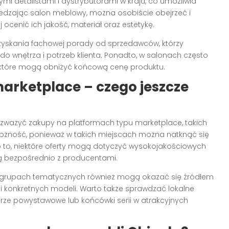
mi detalistami i dystrybutorami w kraju, co umożliwia
edzając salon meblowy, można osobiście obejrzeć i
ocenić ich jakość, materiał oraz estetykę.
uzyskania fachowej porady od sprzedawców, którzy
wnętrza i potrzeb klienta. Ponadto, w salonach często
które mogą obniżyć końcową cenę produktu.
marketplace – czego jeszcze
rozważyć zakupy na platformach typu marketplace, takich
trożność, ponieważ w takich miejscach można natknąć się
imo to, niektóre oferty mogą dotyczyć wysokojakościowych
ą bezpośrednio z producentami.
y grupach tematycznych również mogą okazać się źródłem
i konkretnych modeli. Warto także sprawdzać lokalne
rze powystawowe lub końcówki serii w atrakcyjnych