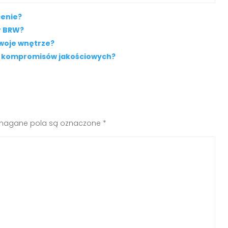
cenie?
r BRW?
Twoje wnętrze?
z kompromisów jakościowych?
agane pola są oznaczone
*