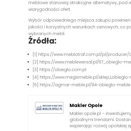
meblowe stanowią atrakcyjne alternatywy, pod 
wiarygodności ofert.
Wybór odpowiedniego miejsca zakupu powinien o
jakości i korzystnych warunkach cenowych, co p
wybranych mebli.
Źródła:
[1] https://www.meblotraf.com.pl/pl/producer
[2] https://www.meblewersal.pl/67_obieglo-me
[3] https://obieglo.com.pl
[4] https://www.megismeble.pl/sklep,1,obieglo
[5] https://agmar-meble.pl/94-obieglo-meble
Makler Opole
Makler.opole.pl – inwestujemy
globalnymi trendami. Dostarc
wspierając rozwój opolskiej s