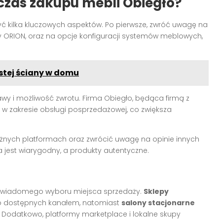
czas zakupu mebli Obiegło?
yć kilka kluczowych aspektów. Po pierwsze, zwróć uwagę na
czy ORION, oraz na opcje konfiguracji systemów meblowych,
stej ściany w domu
awy i możliwość zwrotu. Firma Obiegło, będąca firmą z
w zakresie obsługi posprzedażowej, co zwiększa
żnych platformach oraz zwrócić uwagę na opinie innych
a jest wiarygodny, a produkty autentyczne.
 świadomego wyboru miejsca sprzedaży.
Sklepy
o dostępnych kanałem, natomiast
salony stacjonarne
 Dodatkowo, platformy marketplace i lokalne skupy