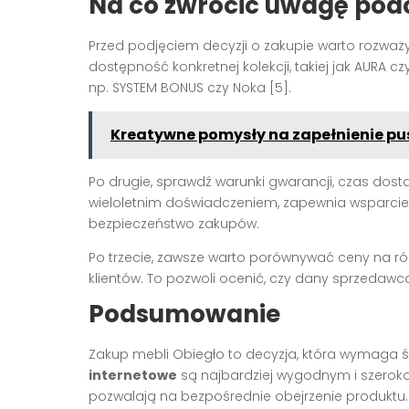
Na co zwrócić uwagę pod
Przed podjęciem decyzji o zakupie warto rozważ
dostępność konkretnej kolekcji, takiej jak AURA 
np. SYSTEM BONUS czy Noka [5].
Kreatywne pomysły na zapełnienie pu
Po drugie, sprawdź warunki gwarancji, czas dost
wieloletnim doświadczeniem, zapewnia wsparcie 
bezpieczeństwo zakupów.
Po trzecie, zawsze warto porównywać ceny na ró
klientów. To pozwoli ocenić, czy dany sprzedawc
Podsumowanie
Zakup mebli Obiegło to decyzja, która wymaga
internetowe
są najbardziej wygodnym i szerok
pozwalają na bezpośrednie obejrzenie produktu.