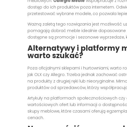
meblowych.
Obiegło Meble
współpracuje z różny
dostęp do ich produktów poza internetem. Odwi
przetestować wybrane modele, co pozwala lepiej 
Ważną zaletą tego rozwiązania jest możliwość 
pomagają dobrać meble idealnie dopasowane do 
dostępne są promocje i sezonowe wyprzedaże, 
Alternatywy i platformy 
warto szukać?
Poza oficjalnymi sklepami i hurtowniami, warto 
jak OLX czy Allegro. Trzeba jednak zachować os
na produkty z drugiej ręki lub nieoryginalne. M
produktów od sprzedawców, którzy współpracuj
Artykuły na platformach społecznościowych cz
wartościowych ofert lub informacji o dostępnośc
skupy meblowe, które czasami oferują egzempla
cenach.