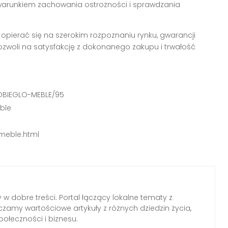
warunkiem zachowania ostrożności i sprawdzania
pierać się na szerokim rozpoznaniu rynku, gwarancji
ozwoli na satysfakcję z dokonanego zakupu i trwałość
/OBIEGLO-MEBLE/95
ble
-meble.html
 w dobre treści. Portal łączący lokalne tematy z
zamy wartościowe artykuły z różnych dziedzin życia,
połeczności i biznesu.