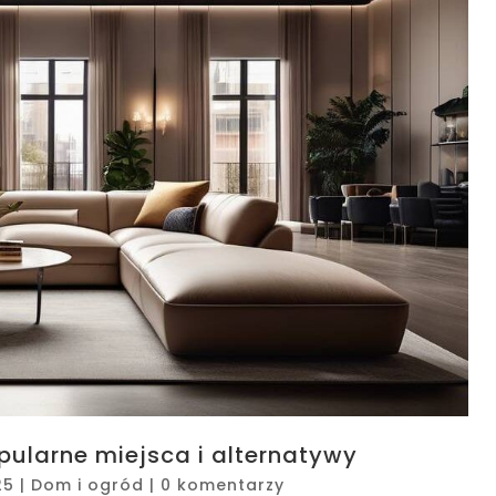
pularne miejsca i alternatywy
25
|
Dom i ogród
|
0 komentarzy