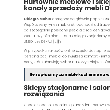
Hurtownie meblowe i skle
kanały sprzedaży mebli O
Obiegło Meble
dostępne są głównie poprzez
sk
Współczesny rynek meblarski odchodzi od trady
co szczególnie polecane jest dla osób ceniących 
Wersal czy oficjalna strona Obiegło znajdziemy pe
LINEO, czy DENALI [2][3].
W przypadku zakupów online często dostępne są
personalizacji mebla, co zwiększa komfort klien
ceny, które ułatwiają wybór najkorzystniejszej ofer
Ile zapłacimy za meble kuchenne na 
Sklepy stacjonarne i sal
rozwiązania
Chociaż obecnie dominują kanały internetowe, w