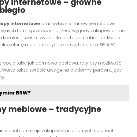
py internetowe – główne
biegło
lepy internetowe
oraz wybrane hurtownie meblowe.
cyjnych form sprzedaży na rzecz wygody zakupów online,
komfort i szeroki wybór. Na portalach takich jak Meble
łną ofertę mebli z różnych kolekcji, takich jak SEPARO,
 opcje takie jak darmowa dostawa, raty czy możliwość
ta. Warto także zwrócić uwagę na platformy porównujące
ty.
wymiar BRW?
ony meblowe – tradycyjne
iele osób preferuje zakup w stacjonarnych salonach