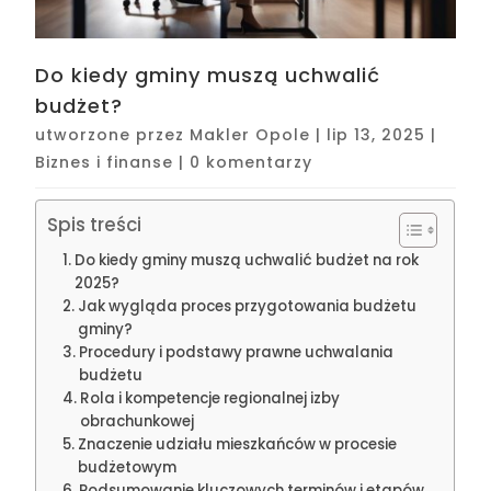
Do kiedy gminy muszą uchwalić
budżet?
utworzone przez
Makler Opole
|
lip 13, 2025
|
Biznes i finanse
|
0 komentarzy
Spis treści
Do kiedy gminy muszą uchwalić budżet na rok
2025?
Jak wygląda proces przygotowania budżetu
gminy?
Procedury i podstawy prawne uchwalania
budżetu
Rola i kompetencje regionalnej izby
obrachunkowej
Znaczenie udziału mieszkańców w procesie
budżetowym
Podsumowanie kluczowych terminów i etapów