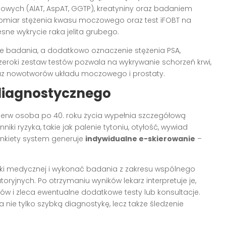
owych (AlAT, AspAT, GGTP), kreatyniny oraz badaniem
miar stężenia kwasu moczowego oraz test iFOBT na
sne wykrycie raka jelita grubego.
e badania, a dodatkowo oznaczenie stężenia PSA,
roki zestaw testów pozwala na wykrywanie schorzeń krwi,
oraz nowotworów układu moczowego i prostaty.
diagnostycznego
pierw osoba po 40. roku życia wypełnia szczegółową
ki ryzyka, takie jak palenie tytoniu, otyłość, wywiad
ankiety system generuje
indywidualne e-skierowanie
–
wki medycznej i wykonać badania z zakresu wspólnego
yjnych. Po otrzymaniu wyników lekarz interpretuje je,
ów i zleca ewentualne dodatkowe testy lub konsultacje.
nie tylko szybką diagnostykę, lecz także śledzenie