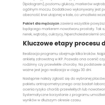
(lipidogram), poziomu glukozy, markerów wątrob
ogólnym moczu. Dodatkowo wykonywany jest po
obecność krwi utajonej w kale, co umożliwia wcze
Pakiet dla mężczyzn
zawiera wszystkie powyższ
będącego markerem nowotworu prostaty. Tak sze
nerek, wątroby, cukrzycy, hipercholesterolemii 
Kluczowe etapy procesu 
Realizacja programu obejmuje kilka kroków. Naj
ankietę zdrowotną w IKP. Pozwala ona ocenić czynni
rodzinny czy przewlekłe choroby. Na podstawie 
ważne jest jego realizacja w ciągu 30 dni.
Następnie należy zgłosić się do wybranej placó
pakietu antropometrycznego oraz badań laborator
ocenia ryzyko chorób przewlekłych lub nowotwor
Systematyczne korzystanie z programu umożliwia 
wyników w dłuższym okresie czasu.