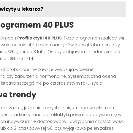
wizyty u lekarza?
programem 40 PLUS
w ramach
Profilaktyki 40 PLUS
. Poza programem zaleca się
zwala ocenić stan takich narządów jak wątroba, nerki czy
ie USG jąder co 3 lata. Osoby z objawami niedoczynności
 TSH, FT3 i FT4.
 chorób, które nie zawsze wykazują wczesne i
cha czy zaburzenia hormonalne. Systematyczna ocena
stotna szczególnie po czterdziestym roku życia.
we trendy
 w roku, jeżeli nie korzystało się z niego w ostatnich
ceniami kontynuacja profilaktyki powinna odbywać się w
on indywidualnie dostosowany i uwzględnia częstotliwość
ub co 3 lata (powyżej 50 lat). Wyjątkowo pełen zakres