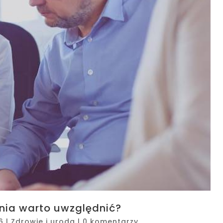
nia warto uwzględnić?
6
|
Zdrowie i uroda
|
0 komentarzy