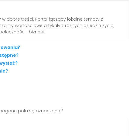
 w dobre treści. Portal łączący lokalne tematy z
zamy wartościowe artykuły z różnych dziedzin życia,
połeczności i biznesu.
erowania?
ostępne?
 wysłać?
nie?
agane pola są oznaczone
*