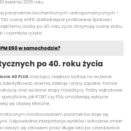
 kwietnia 2025 roku.
ej parametrów biochemicznych i antropometrycznych –
H, ocenę eGFR, dokładniejsze profilowanie lipidowe i
 Dzięki temu osoby po 40. roku życia otrzymują ocenę stanu
 i czynników ryzyka.
MPM E60 w samochodzie?
tycznych po 40. roku życia
iecie 40 PLUS
znacząco zwiększa szansę na wczesne
identyfikować anemia, infekcje i stany zapalne. Pomiar
 cukrzycę oraz wczesne etapy miażdżycy. Próby wątrobowe
 specyficzne, jak iFOBT czy PSA, umożliwiają wykrycie
ią się objawy kliniczne.
stematycznym monitorowaniem parametrów staje się
ymi. Odpowiednia interpretacja wyników i wdrożenie zmian
 cieszyć się zdrowiem przez długie lata po czterdziestce.