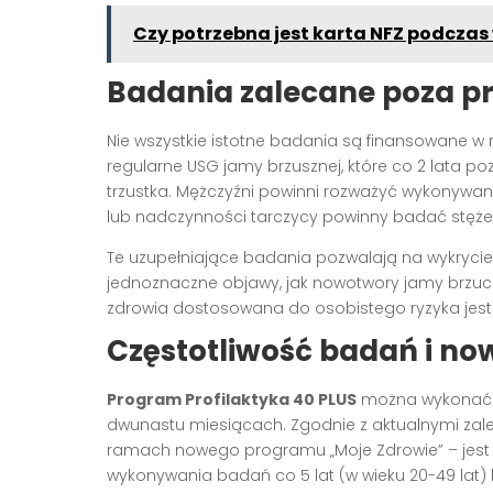
Czy potrzebna jest karta NFZ podczas 
Badania zalecane poza 
Nie wszystkie istotne badania są finansowane 
regularne USG jamy brzusznej, które co 2 lata po
trzustka. Mężczyźni powinni rozważyć wykonywan
lub nadczynności tarczycy powinny badać stężenia
Te uzupełniające badania pozwalają na wykrycie
jednoznaczne objawy, jak nowotwory jamy brzu
zdrowia dostosowana do osobistego ryzyka jest i
Częstotliwość badań i no
Program Profilaktyka 40 PLUS
można wykonać raz
dwunastu miesiącach. Zgodnie z aktualnymi zale
ramach nowego programu „Moje Zdrowie” – jest 
wykonywania badań co 5 lat (w wieku 20-49 lat) l