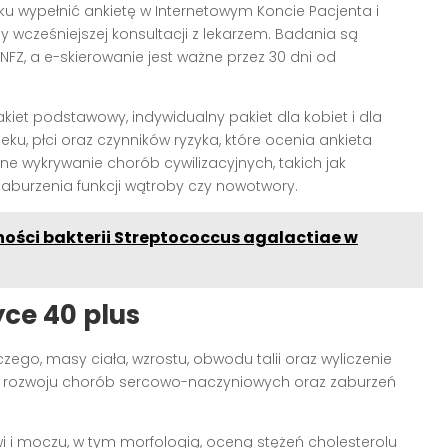
oku wypełnić ankietę w Internetowym Koncie Pacjenta i
wcześniejszej konsultacji z lekarzem. Badania są
Z, a e-skierowanie jest ważne przez 30 dni od
kiet podstawowy, indywidualny pakiet dla kobiet i dla
u, płci oraz czynników ryzyka, które ocenia ankieta
e wykrywanie chorób cywilizacyjnych, takich jak
zaburzenia funkcji wątroby czy nowotwory.
ości bakterii Streptococcus agalactiae w
ce 40 plus
zego, masy ciała, wzrostu, obwodu talii oraz wyliczenie
ka rozwoju chorób sercowo-naczyniowych oraz zaburzeń
i i moczu, w tym morfologią, oceną stężeń cholesterolu