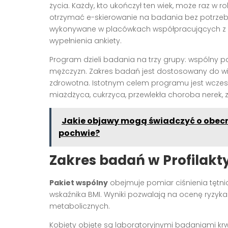
życia. Każdy, kto ukończył ten wiek, może raz w r
otrzymać e-skierowanie na badania bez potrzeby 
wykonywane w placówkach współpracujących z NF
wypełnienia ankiety.
Program dzieli badania na trzy grupy: wspólny pa
mężczyzn. Zakres badań jest dostosowany do wiek
zdrowotna. Istotnym celem programu jest wczesn
miażdżyca, cukrzyca, przewlekła choroba nerek, 
Jakie objawy mogą świadczyć o obecn
pochwie?
Zakres badań w Profilakty
Pakiet wspólny
obejmuje pomiar ciśnienia tętnic
wskaźnika BMI. Wyniki pozwalają na ocenę ryzy
metabolicznych.
Kobiety objęte są laboratoryjnymi badaniami krw