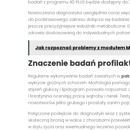
badań z programu 40 PLUS będzie dostępny do 30
Nowoczesna diagnostyka uwzględnia coraz więc
do podstawowego zakresu dołącza się badanie TS
jeszcze precyzyjniejsze wskaźniki metaboliczne.
zdrowia dostosowaną do indywidualnych potrzeb
Jak rozpoznać problemy z modułem 
Znaczenie badań profilak
Regularne wykonywanie badań zawartych w
pak
wykrycie groźnych schorzeń. Morfologia pomaga z
stężeń glukozy i lipidogram pozwala rozpoznać
i kreatynina oceniają pracę wątroby i nerek. Testy
nowotworów jelita grubego i prostaty zanim pojaw
Połączone podejście do diagnostyki wraz z sy
skuteczną bronią w walce z chorobami przewlekł
w stylu życia oraz ewentualnego leczenia pozwala