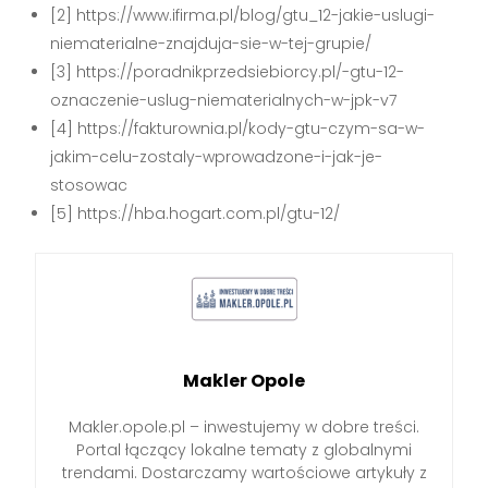
[2] https://www.ifirma.pl/blog/gtu_12-jakie-uslugi-
niematerialne-znajduja-sie-w-tej-grupie/
[3] https://poradnikprzedsiebiorcy.pl/-gtu-12-
oznaczenie-uslug-niematerialnych-w-jpk-v7
[4] https://fakturownia.pl/kody-gtu-czym-sa-w-
jakim-celu-zostaly-wprowadzone-i-jak-je-
stosowac
[5] https://hba.hogart.com.pl/gtu-12/
Makler Opole
Makler.opole.pl – inwestujemy w dobre treści.
Portal łączący lokalne tematy z globalnymi
trendami. Dostarczamy wartościowe artykuły z