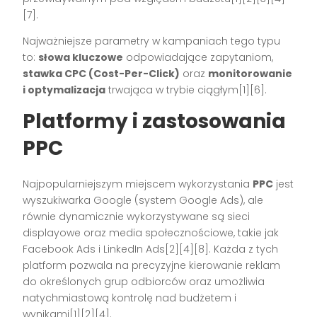
[7].
Najważniejsze parametry w kampaniach tego typu
to:
słowa kluczowe
odpowiadające zapytaniom,
stawka CPC (Cost-Per-Click)
oraz
monitorowanie
i optymalizacja
trwająca w trybie ciągłym[1][6].
Platformy i zastosowania
PPC
Najpopularniejszym miejscem wykorzystania
PPC
jest
wyszukiwarka Google (system Google Ads), ale
równie dynamicznie wykorzystywane są sieci
displayowe oraz media społecznościowe, takie jak
Facebook Ads i LinkedIn Ads[2][4][8]. Każda z tych
platform pozwala na precyzyjne kierowanie reklam
do określonych grup odbiorców oraz umożliwia
natychmiastową kontrolę nad budżetem i
wynikami[1][2][4].