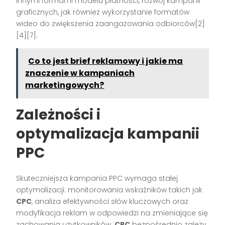
innymi formami modelu płatności, rozwój kampanii
graficznych, jak również wykorzystanie formatów
wideo do zwiększenia zaangażowania odbiorców[2]
[4][7].
Co to jest brief reklamowy i jakie ma
znaczenie w kampaniach
marketingowych?
Zależności i
optymalizacja kampanii
PPC
Skuteczniejsza kampania PPC wymaga stałej
optymalizacji: monitorowania wskaźników takich jak
CPC
, analiza efektywności słów kluczowych oraz
modyfikacja reklam w odpowiedzi na zmieniające się
zachowania użytkowników.
CPC
bezpośrednio zależy