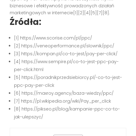
biznesowe i efektywność prowadzonych działań
marketingowych w internecie[1][2][4][5][7][8].
Źródła:
[1] https://www.scorise.com/pl/ppc/
[2] https://veneoperformance.pl/slownik/ppc/
[3] https://kompan.pl/co-to-jest/pay-per-click/
[4] https://www.sempire.pl/co-to-jest-ppc-pay-
per-click.html
[5] https://poradnikprzedsiebiorcy.pl/-co-to-jest-
ppc-pay-per-click
[6] https://maxroy.agency/baza-wiedzy/ppc/
[7] https://pl.wikipedia.org/wiki/Pay_per_click
[8] https://pikseo.pl/blog/kampanie-ppc-co-to-
jak-ulepszyc/