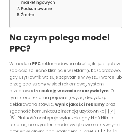
marketingowych
Podsumowanie
Źródła:
Na czym polega model
PPC?
W modelu
PPC
reklamodawca określa, ile jest gotów
zapłacić za jedno kliknięcie w reklamę. Każdorazowo,
gdy użytkownik wpisuje zapytanie w wyszukiwarce lub
przegląda stronę w sieci reklamowej, system
przeprowadza
aukcję w czasie rzeczywistym
. O
tym, która reklama pojawi się wyżej, decydują:
deklarowana stawka,
wynik jakości reklamy
oraz
zgodność komunikatu z intencją użytkownika[1][4]
[5]. Płatność następuje wyłącznie, gdy ktoś kliknie
reklamę, co czyni ten model wyjątkowo efektywnym i
przewidywalnym pod względem budżetu[1][2][3][4]