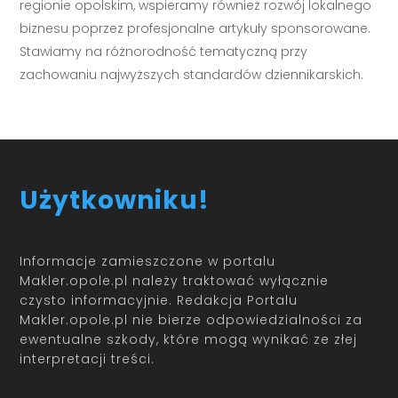
regionie opolskim, wspieramy również rozwój lokalnego
biznesu poprzez profesjonalne artykuły sponsorowane.
Stawiamy na różnorodność tematyczną przy
zachowaniu najwyższych standardów dziennikarskich.
Użytkowniku!
Informacje zamieszczone w portalu
Makler.opole.pl należy traktować wyłącznie
czysto informacyjnie. Redakcja Portalu
Makler.opole.pl nie bierze odpowiedzialności za
ewentualne szkody, które mogą wynikać ze złej
interpretacji treści.