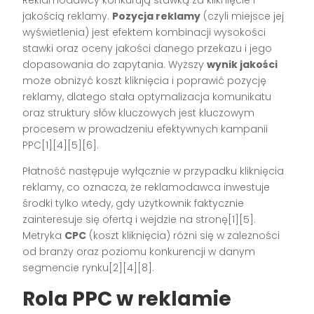
Reklamodawcy konkurują stawką za kliknięcie i
jakością reklamy.
Pozycja reklamy
(czyli miejsce jej
wyświetlenia) jest efektem kombinacji wysokości
stawki oraz oceny jakości danego przekazu i jego
dopasowania do zapytania. Wyższy
wynik jakości
może obniżyć koszt kliknięcia i poprawić pozycję
reklamy, dlatego stała optymalizacja komunikatu
oraz struktury słów kluczowych jest kluczowym
procesem w prowadzeniu efektywnych kampanii
PPC[1][4][5][6].
Płatność następuje wyłącznie w przypadku kliknięcia
reklamy, co oznacza, że reklamodawca inwestuje
środki tylko wtedy, gdy użytkownik faktycznie
zainteresuje się ofertą i wejdzie na stronę[1][5].
Metryka
CPC
(koszt kliknięcia) różni się w zależności
od branży oraz poziomu konkurencji w danym
segmencie rynku[2][4][8].
Rola PPC w reklamie